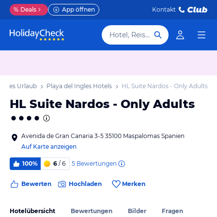
%
Deals
App öffnen
Kontakt
Hotel, Reiseziel
Ingles Urlaub
Playa del Ingles Hotels
HL Suite Nardos - Only Adults
HL Suite Nardos - Only Adults
Avenida de Gran Canaria 3-5 35100 Maspalomas Spanien
Auf Karte anzeigen
5
Bewertungen
100%
6
/ 6
Bewerten
Hochladen
Merken
Hotelübersicht
Bewertungen
Bilder
Fragen