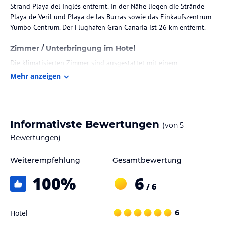
Strand Playa del Inglés entfernt. In der Nähe liegen die Strände
Playa de Veril und Playa de las Burras sowie das Einkaufszentrum
Yumbo Centrum. Der Flughafen Gran Canaria ist 26 km entfernt.
Zimmer / Unterbringung im Hotel
Die klimatisierten Zimmer sind ausgestattet mit einem
Schreibtisch, einer Kaffeemaschine, einer Mikrowelle, einer Minibar,
Mehr anzeigen
einem Safe, einem Flachbild-TV und einer Veranda oder einem
Patio. Jedes Zimmer verfügt über ein eigenes Badezimmer mit
Dusche und ist mit Bettwäsche und Handtüchern ausgestattet.
Informativste Bewertungen
(von
5
Gastronomie im Hotel
Bewertungen)
Das Restaurant der Unterkunft bereitet verschiedene Speisen zu
und es gibt eine Bar, die Getränke serviert.
Weiterempfehlung
Gesamtbewertung
Sport und Unterhaltung
100
%
6
/ 6
Die Unterkunft bietet Möglichkeiten zum Fahrradfahren in der
Umgebung. Zudem stehen ein Fitnessraum und ein Außenpool zur
Verfügung. Eine Autovermietung wird ebenfalls angeboten.
Hotel
6