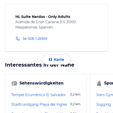
HL Suite Nardos - Only Adults
Avenida de Gran Canaria 3-5 35100
Maspalomas Spanien
34-928-128309
Karte
Interessantes in der Nähe
Sehenswürdigkeiten
Spor
Tempel Ecuménico El Salvador
0,2
km
Joe's Gy
Stadtrundgang Playa del Ingles
0,2
km
Jogging