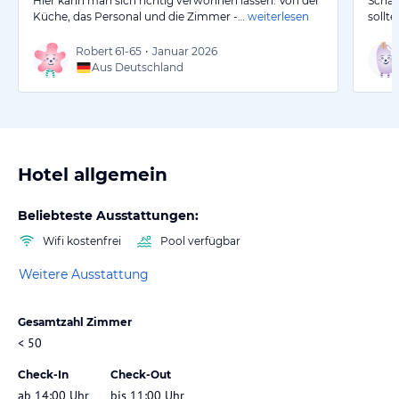
Hier kann man sich richtig verwöhnen lassen. Von der
Schad
Küche, das Personal und die Zimmer -…
weiterlesen
sollt
Robert
61-65
•
Januar 2026
Aus Deutschland
Hotel allgemein
Beliebteste Ausstattungen:
Wifi kostenfrei
Pool verfügbar
Weitere Ausstattung
Gesamtzahl Zimmer
< 50
Check-In
Check-Out
ab 14:00 Uhr
bis 11:00 Uhr