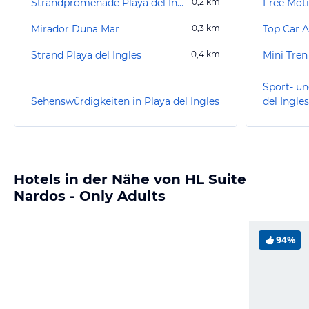
Strandpromenade Playa del Inglés
0,2
km
Free Mot
Mirador Duna Mar
0,3
km
Top Car A
Strand Playa del Ingles
0,4
km
Mini Tren
Sport- un
Sehenswürdigkeiten in Playa del Ingles
del Ingles
Hotels in der Nähe von HL Suite
Nardos - Only Adults
94%