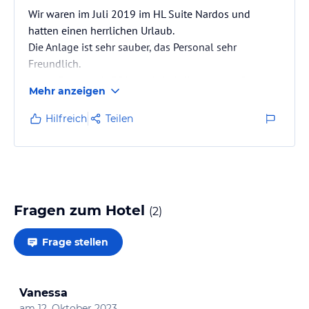
Wir waren im Juli 2019 im HL Suite Nardos und
hatten einen herrlichen Urlaub.
Die Anlage ist sehr sauber, das Personal sehr
Freundlich.
Unser Zimmer Nr. 351 ist einfach Klasse,vom Bad,
Mehr anzeigen
Schlaf und Wohnbereich bis zum Balkon mit
Whirlpool.
Hilfreich
Teilen
Das Angebotene Essen vom Frühstück bis zum
Abendessen war auch sehr gut.
Dieses Hotel ist sehr zu empfehlen und wir waren
nicht das letzte Mal dort.
Fragen zum Hotel
(
2
)
Frage stellen
Vanessa
am
12. Oktober 2023