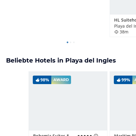
Playa del 
38m
Beliebte Hotels in Playa del Ingles
98%
99%
AWARD
Bohemia Suites & Spa - Adults only
Maritim P