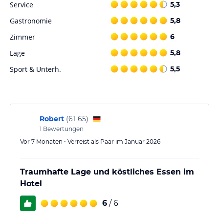
Service
5,3
Hinweis:
Verfasst von HolidayCheck mit Hilfe von KI. Alle
Angaben ohne Gewähr. Bitte lies vor der Buchung die
Gastronomie
5,8
verbindlichen
Angebotsdetails
des jeweiligen Veranstalters.
Zimmer
6
Lage
5,8
Sport & Unterh.
5,5
Robert
(
61-65
)
1
Bewertungen
Vor 7 Monaten • Verreist als Paar im Januar 2026
Traumhafte Lage und köstliches Essen im
Hotel
6
/ 6