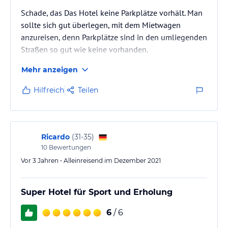
Schade, das Das Hotel keine Parkplätze vorhält. Man
sollte sich gut überlegen, mit dem Mietwagen
anzureisen, denn Parkplätze sind in den umliegenden
Straßen so gut wie keine vorhanden.
Selbst zum Ausladen des Gepäcks sind vor dem
Mehr anzeigen
Hotel keine Möglichkeiten gegeben.
Hilfreich
Teilen
Ricardo
(
31-35
)
10
Bewertungen
Vor 3 Jahren • Alleinreisend im Dezember 2021
Super Hotel für Sport und Erholung
6
/ 6