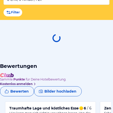
Filter
Bewertungen
Sammle
Punkte
für Deine Hotelbewertung.
Kostenlos anmelden
Bewerten
Bilder hochladen
Traumhafte Lage und köstliches Essen im Hotel
6
/ 6
Zent