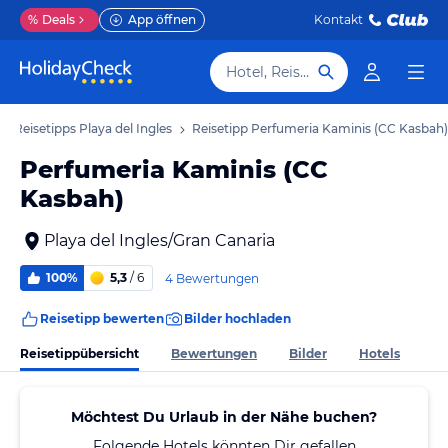
%
Deals
App öffnen
Kontakt
Hotel, Reiseziel
Reisetipps Playa del Ingles
Reisetipp Perfumeria Kaminis (CC Kasbah)
Perfumeria Kaminis (CC
Kasbah)
Playa del Ingles/Gran Canaria
100%
5,3
/ 6
4 Bewertungen
Reisetipp bewerten
Bilder hochladen
Reisetippübersicht
Bewertungen
Bilder
Hotels
Möchtest Du Urlaub in der Nähe buchen?
Folgende Hotels könnten Dir gefallen