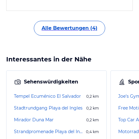
Alle Bewertungen (4)
Interessantes in der Nähe
Sehenswürdigkeiten
Spor
Tempel Ecuménico El Salvador
Joe's Gy
0,2
km
Stadtrundgang Playa del Ingles
Free Mot
0,2
km
Mirador Duna Mar
Top Car A
0,2
km
Strandpromenade Playa del Inglés
Motorradv
0,4
km