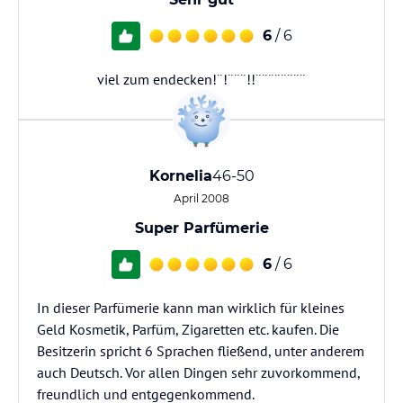
6
/ 6
viel zum endecken!¨!¨¨¨!!¨¨¨¨¨¨¨¨
Kornelia
46-50
April 2008
Super Parfümerie
6
/ 6
In dieser Parfümerie kann man wirklich für kleines
Geld Kosmetik, Parfüm, Zigaretten etc. kaufen. Die
Besitzerin spricht 6 Sprachen fließend, unter anderem
auch Deutsch. Vor allen Dingen sehr zuvorkommend,
freundlich und entgegenkommend.