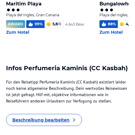
Maritim Playa
Playa del Ingles, Gran Canaria
Playa del Ingles, Gr
AWARD
99
%
5,8
/
6
88
%
4,7
/
6
4.643 Bew.
Zum Hotel
Zum Hotel
Infos Perfumeria Kaminis (CC Kasbah)
Für den Reisetipp Perfumeria Kaminis (CC Kasbah) existiert leider
noch keine allgemeine Beschreibung. Dein wertvolles Reisewissen
ist jetzt gefragt. Hilf mit, objektive Informationen wie in
Reiseführern anderen Urlaubern zur Verfügung zu stellen.
Beschreibung bearbeiten