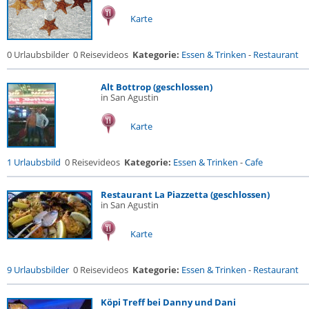
Karte
0 Urlaubsbilder
0 Reisevideos
Kategorie:
Essen & Trinken
-
Restaurant
Alt Bottrop (geschlossen)
in San Agustin
Karte
1 Urlaubsbild
0 Reisevideos
Kategorie:
Essen & Trinken
-
Cafe
Restaurant La Piazzetta (geschlossen)
in San Agustin
Karte
9 Urlaubsbilder
0 Reisevideos
Kategorie:
Essen & Trinken
-
Restaurant
Köpi Treff bei Danny und Dani