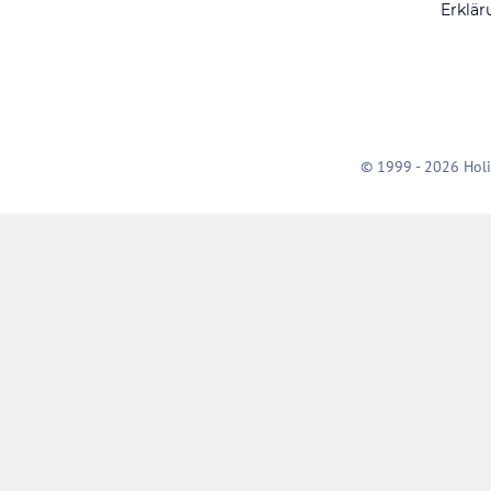
Erklär
© 1999 - 2026 Holi