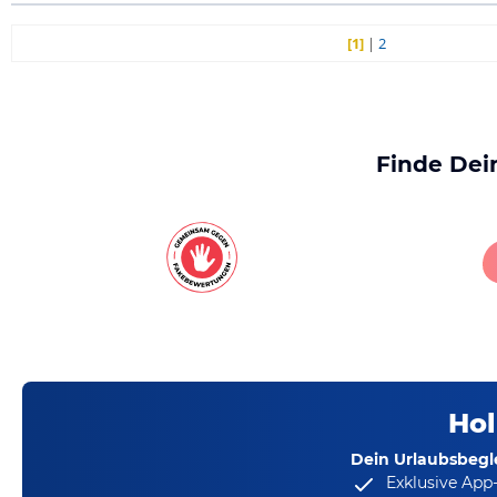
[1]
|
2
Finde Dei
Hol
Dein Urlaubsbegle
Exklusive App