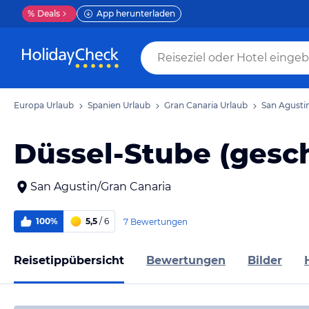
%
Deals
App herunterladen
Europa Urlaub
Spanien Urlaub
Gran Canaria Urlaub
San Agusti
Düssel-Stube (gesc
San Agustin/Gran Canaria
100%
5,5
/ 6
7 Bewertungen
Reisetippübersicht
Bewertungen
Bilder