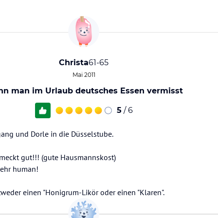
Christa
61-65
Mai 2011
n man im Urlaub deutsches Essen vermisst
5
/ 6
ang und Dorle in die Düsselstube.
hmeckt gut!!! (gute Hausmannskost)
.sehr human!
der einen "Honigrum-Likör oder einen "Klaren".