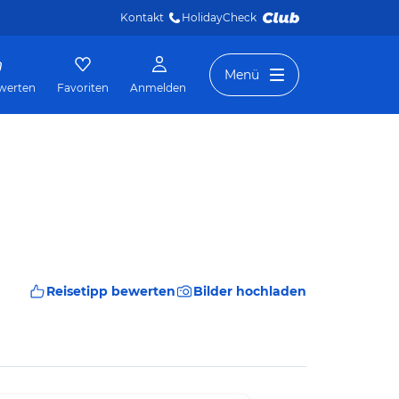
Kontakt
HolidayCheck 
Menü
werten
Favoriten
Anmelden
Reisetipp bewerten
Bilder hochladen