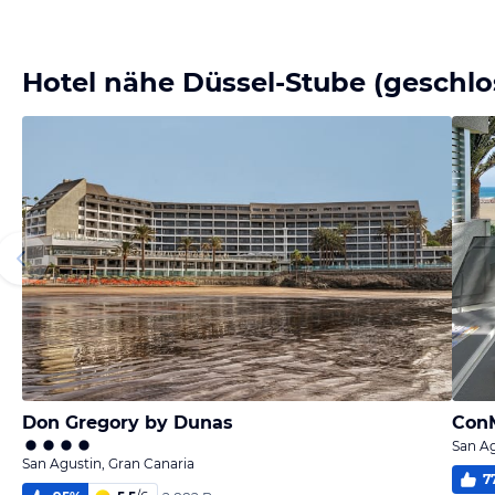
Hotel nähe Düssel-Stube (geschlo
Don Gregory by Dunas
Con
San Ag
San Agustin, Gran Canaria
7