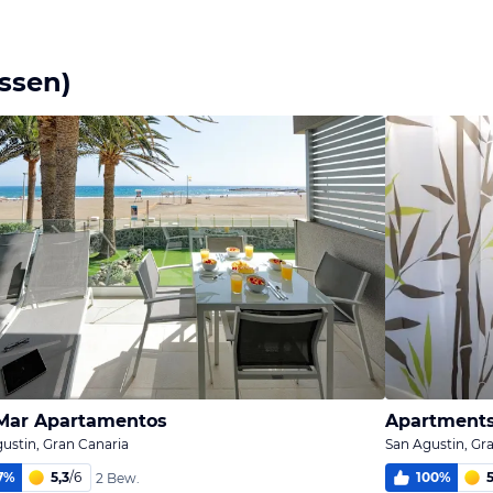
ssen)
Mar Apartamentos
Apartments
ustin, Gran Canaria
San Agustin, Gr
7
%
5,3
/
6
100
%
2 Bew.