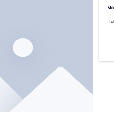
Mö
Fo