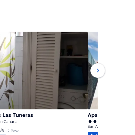
 Las Tuneras
Apartments El Yat
an Canaria
San Agustin, Gran Canaria
5
/
6
2 Bew.