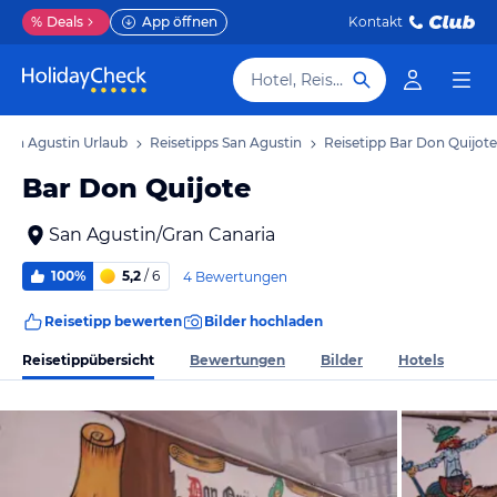
%
Deals
App öffnen
Kontakt
Hotel, Reiseziel
San Agustin Urlaub
Reisetipps San Agustin
Reisetipp Bar Don Quijote
Bar Don Quijote
San Agustin/Gran Canaria
100%
5,2
/ 6
4 Bewertungen
Reisetipp bewerten
Bilder hochladen
Reisetippübersicht
Bewertungen
Bilder
Hotels