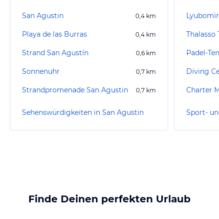
San Agustin
Lyubomir
0,4
km
Playa de las Burras
Thalasso 
0,4
km
Strand San Agustín
0,6
km
Sonnenuhr
0,7
km
Strandpromenade San Agustin
Charter M
0,7
km
Sehenswürdigkeiten in San Agustin
Finde Deinen perfekten Urlaub