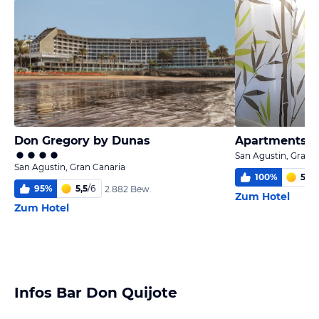
Don Gregory by Dunas
Apartments L
San Agustin, Gran 
San Agustin, Gran Canaria
100
%
5
/
6
95
%
5,5
/
6
2.882 Bew.
Zum Hotel
Zum Hotel
Infos Bar Don Quijote