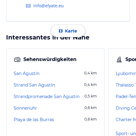
info@elyate.eu
Karte
Interessantes in der Nähe
Sehenswürdigkeiten
Spor
San Agustin
0,4
km
Lyubomir
Strand San Agustín
0,4
km
Thalasso 
Strandpromenade San Agustin
0,5
km
Sonnenuhr
0,6
km
Playa de las Burras
0,6
km
Charter M
Sport- un