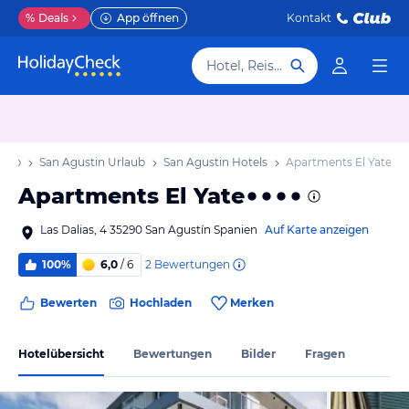
%
Deals
App öffnen
Kontakt
Hotel, Reiseziel
laub
San Agustin Urlaub
San Agustin Hotels
Apartments El Yate
Apartments El Yate
Las Dalias, 4 35290 San Agustín Spanien
Auf Karte anzeigen
2
Bewertungen
100%
6,0
/ 6
Bewerten
Hochladen
Merken
Hotelübersicht
Bewertungen
Bilder
Fragen