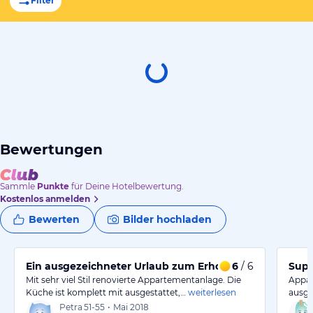
Filter
Bewertungen
Sammle
Punkte
für Deine Hotelbewertung.
Kostenlos anmelden
Bewerten
Bilder hochladen
Ein ausgezeichneter Urlaub zum Erholen
6
/ 6
Sup
Mit sehr viel Stil renovierte Appartementanlage. Die
Appar
Küche ist komplett mit ausgestattet,…
weiterlesen
ausge
Petra
51-55
•
Mai 2018