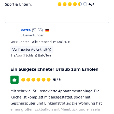
zum Verweilen ein. WLAN ist im gesamten Hotel kostenfrei
Sport & Unterh.
4,3
verfügbar. Weitere Annehmlichkeiten sind ein Waschsalon und
kostenfreie Parkplätze.
Hinweis:
Verfasst von HolidayCheck mit Hilfe von KI. Alle
Angaben ohne Gewähr. Bitte lies vor der Buchung die
Petra
(
51-55
)
verbindlichen
Angebotsdetails
des jeweiligen Veranstalters.
5
Bewertungen
Vor 8 Jahren • Alleinreisend im Mai 2018
Verifizierter Aufenthalt
App (1 Schlafz) Balk/Terr
Ein ausgezeichneter Urlaub zum Erholen
6
/ 6
Mit sehr viel Stil renovierte Appartementanlage. Die
Küche ist komplett mit ausgestattet, sogar mit
Geschirrspüler und Einkaufstrolley. Die Wohnung hat
einen großen Eckbalkon mit Meerblick und ein sehr