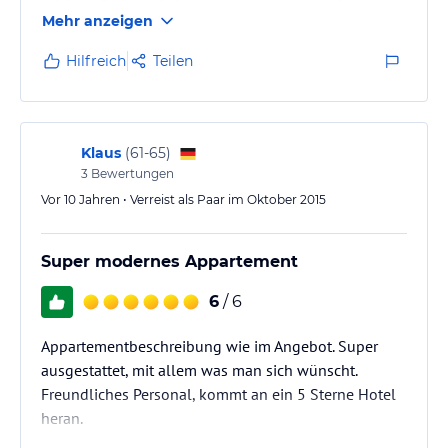
schönes Bad sowie bequeme Matratzen und
Mehr anzeigen
ausreichend Platz im Schrank. Allerdings sind die
Zimmer sehr hellhörig.
Hilfreich
Teilen
Klaus
(
61-65
)
3
Bewertungen
Vor 10 Jahren • Verreist als Paar im Oktober 2015
Super modernes Appartement
6
/ 6
Appartementbeschreibung wie im Angebot. Super
ausgestattet, mit allem was man sich wünscht.
Freundliches Personal, kommt an ein 5 Sterne Hotel
heran.