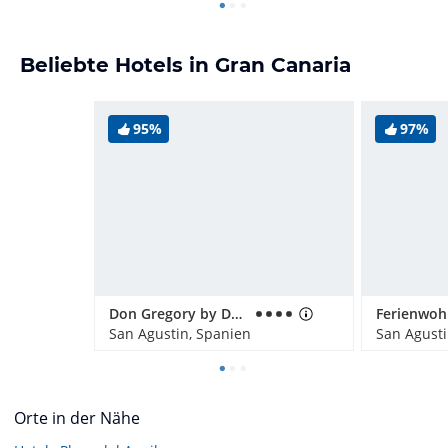
Beliebte Hotels in Gran Canaria
95%
97%
Don Gregory by Dunas
San Agustin, Spanien
San Agusti
Orte in der Nähe