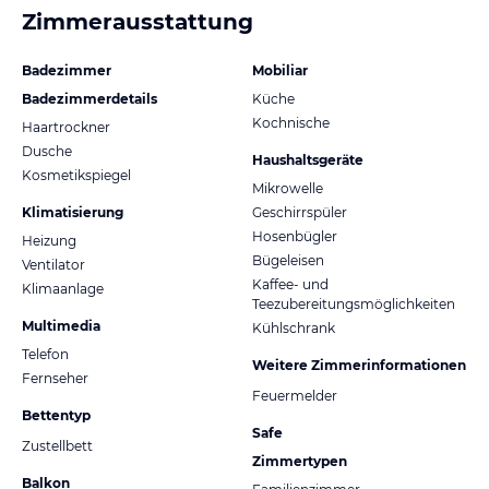
Zimmerausstattung
Badezimmer
Mobiliar
Badezimmerdetails
Küche
Kochnische
Haartrockner
Dusche
Haushaltsgeräte
Kosmetikspiegel
Mikrowelle
Klimatisierung
Geschirrspüler
Hosenbügler
Heizung
Bügeleisen
Ventilator
Kaffee- und
Klimaanlage
Teezubereitungsmöglichkeiten
Multimedia
Kühlschrank
Telefon
Weitere Zimmerinformationen
Fernseher
Feuermelder
Bettentyp
Safe
Zustellbett
Zimmertypen
Balkon