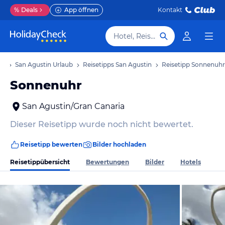
%
Deals
App öffnen
Kontakt
Hotel, Reiseziel
ub
San Agustin Urlaub
Reisetipps San Agustin
Reisetipp Sonnenuhr
Sonnenuhr
San Agustin/Gran Canaria
Dieser Reisetipp wurde noch nicht bewertet.
Reisetipp bewerten
Bilder hochladen
Reisetippübersicht
Bewertungen
Bilder
Hotels