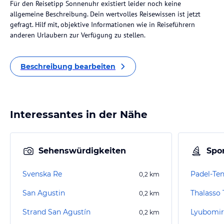
Für den Reisetipp Sonnenuhr existiert leider noch keine
allgemeine Beschreibung. Dein wertvolles Reisewissen ist jetzt
gefragt. Hilf mit, objektive Informationen wie in Reiseführern
anderen Urlaubern zur Verfügung zu stellen.
Beschreibung bearbeiten
Interessantes in der Nähe
Sehenswürdigkeiten
Spor
Svenska Re
0,2
km
San Agustin
Thalasso 
0,2
km
Strand San Agustín
Lyubomir
0,2
km