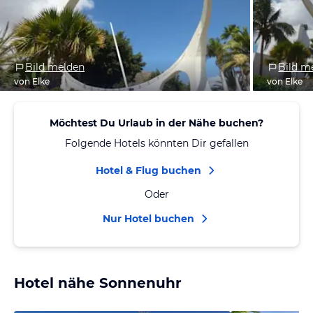
Bild melden
Bild m
von Elke
von Elke
Möchtest Du Urlaub in der Nähe buchen?
Folgende Hotels könnten Dir gefallen
Hotel & Flug buchen
Oder
Nur Hotel buchen
Hotel nähe Sonnenuhr