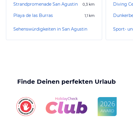
Strandpromenade San Agustin
0,3
km
Playa de las Burras
Dunkerbe
1,1
km
Sehenswürdigkeiten in San Agustin
Finde Deinen perfekten Urlaub