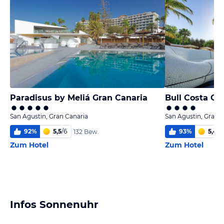
Paradisus by Meliá Gran Canaria
San Agustin, Gran Canaria
San Agustin, Gran 
92
%
5,5
/
6
93
%
5,4
/
6
132 Bew.
Zum Hotel
Zum Hotel
Infos Sonnenuhr