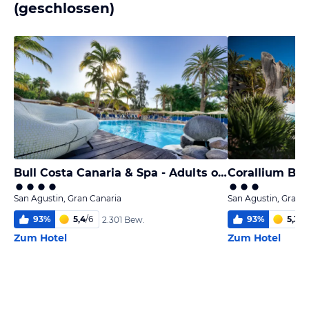
(geschlossen)
Bull Costa Canaria & Spa - Adults only
San Agustin, Gran Canaria
San Agustin, Gran 
93
%
5,4
/
6
93
%
5,3
/
6
2.301 Bew.
Zum Hotel
Zum Hotel