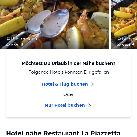
Bild melden
Bild m
von Wulf
von Wulf
Möchtest Du Urlaub in der Nähe buchen?
Folgende Hotels könnten Dir gefallen
Hotel & Flug buchen
Oder
Nur Hotel buchen
Hotel nähe Restaurant La Piazzetta