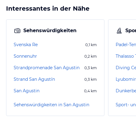
Interessantes in der Nähe
Sehenswürdigkeiten
Spor
Svenska Re
0,1
km
Sonnenuhr
Thalasso 
0,2
km
Strandpromenade San Agustin
0,3
km
Strand San Agustín
Lyubomir
0,3
km
San Agustin
Dunkerbe
0,4
km
Sehenswürdigkeiten in San Agustin