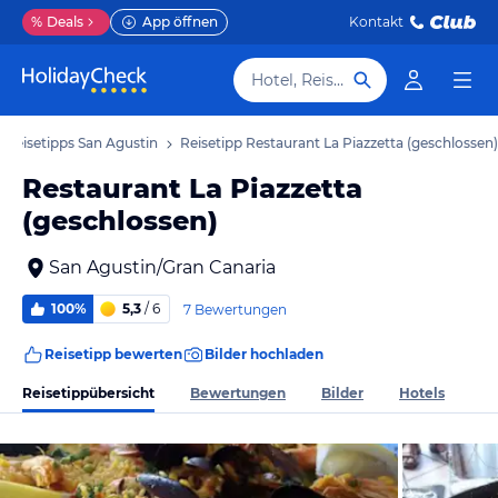
%
Deals
App öffnen
Kontakt
Hotel, Reiseziel
Reisetipps San Agustin
Reisetipp Restaurant La Piazzetta (geschlossen)
Restaurant La Piazzetta
(geschlossen)
San Agustin/Gran Canaria
100%
5,3
/ 6
7 Bewertungen
Reisetipp bewerten
Bilder hochladen
Reisetippübersicht
Bewertungen
Bilder
Hotels