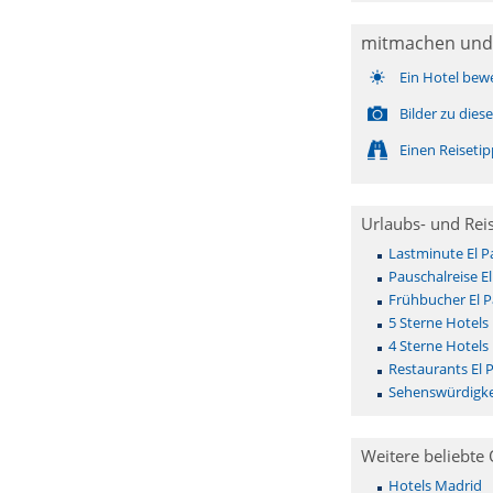
mitmachen und
Ein Hotel bew
Bilder zu die
Einen Reiseti
Urlaubs- und Rei
Lastminute El P
Pauschalreise El
Frühbucher El P
5 Sterne Hotels 
4 Sterne Hotels 
Restaurants El P
Sehenswürdigkei
Weitere beliebte 
Hotels Madrid