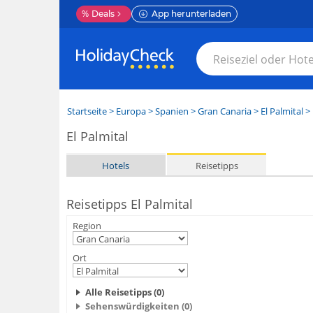
%
Deals
App herunterladen
Startseite
>
Europa
>
Spanien
>
Gran Canaria
>
El Palmital
> 
El Palmital
Hotels
Reisetipps
Reisetipps El Palmital
Region
Ort
Alle Reisetipps (0)
Sehenswürdigkeiten (0)