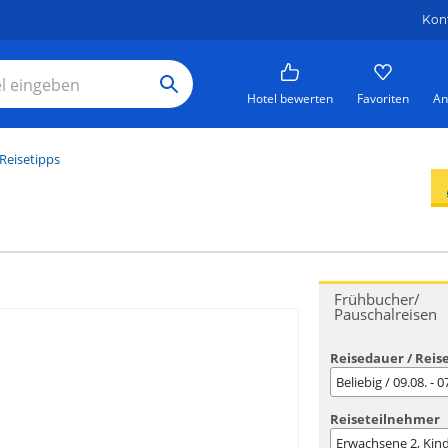
Kon
Hotel bewerten
Favoriten
An
Reisetipps
Frühbucher/
Pauschalreisen
Reisedauer / Reis
Beliebig / 09.08. - 
Reiseteilnehmer
Erwachsene
2
, Kin