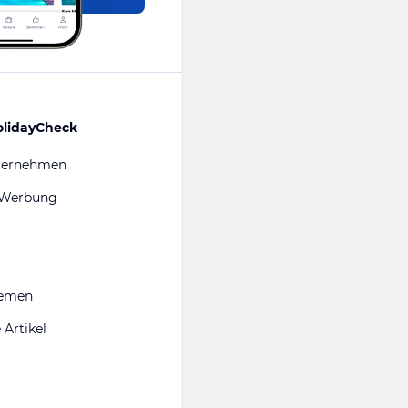
olidayCheck
ternehmen
 Werbung
hemen
 Artikel