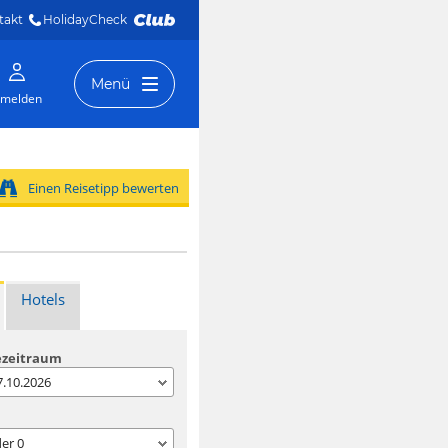
takt
HolidayCheck 
Menü
melden
Einen Reisetipp bewerten
Hotels
ezeitraum
07.10.2026
der
0