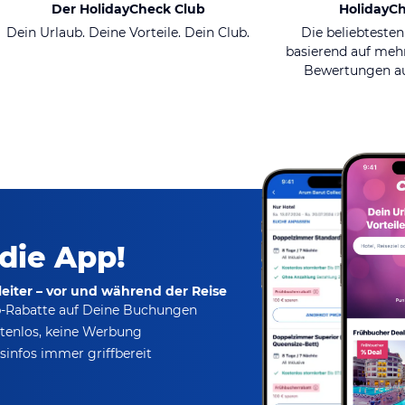
Der HolidayCheck Club
HolidayC
Dein Urlaub. Deine Vorteile. Dein Club.
Die beliebtesten
basierend auf mehr
Bewertungen au
 die App!
eiter – vor und während der Reise
p-Rabatte
auf Deine Buchungen
tenlos,
keine Werbung
infos immer griffbereit