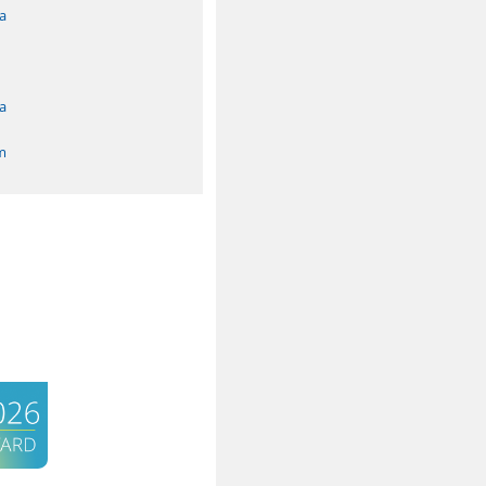
a
a
m