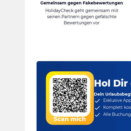
Gemeinsam gegen Fakebewertungen
HolidayCheck geht gemeinsam mit
seinen Partnern gegen gefälschte
Bewertungen vor
Hol Dir
Dein Urlaubsbegl
Exklusive Ap
Komplett kos
Alle Buchungs
Scan mich