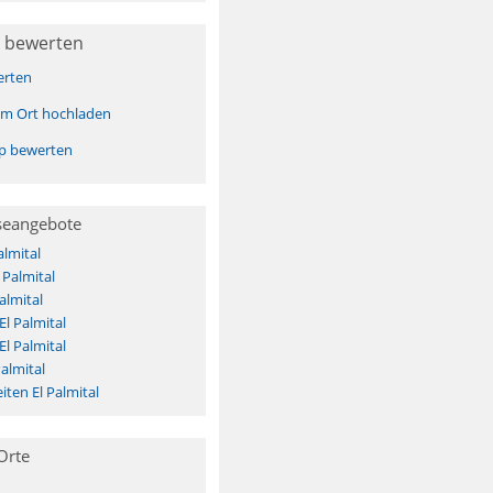
 bewerten
erten
sem Ort hochladen
pp bewerten
seangebote
almital
 Palmital
almital
El Palmital
El Palmital
almital
ten El Palmital
Orte