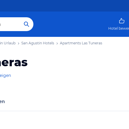
Hotel bewe
in Urlaub
San Agustin Hotels
Apartments Las Tuneras
neras
zeigen
en