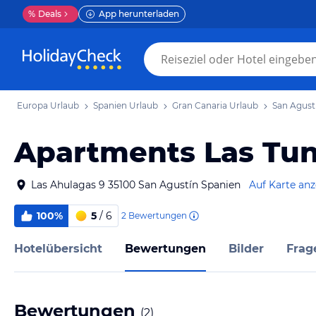
%
Deals
App herunterladen
Europa Urlaub
Spanien Urlaub
Gran Canaria Urlaub
San Agust
Apartments Las Tu
Las Ahulagas 9 35100 San Agustín Spanien
Auf Karte an
100%
5
/ 6
2
Bewertungen
Hotelübersicht
Bewertungen
Bilder
Frag
Bewertungen
(
2
)