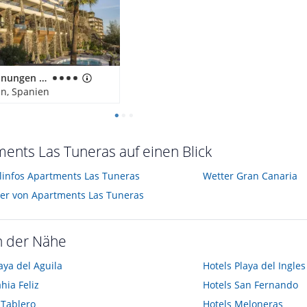
Ferienwohnungen Buganvilla - Adults only
in, Spanien
ents Las Tuneras auf einen Blick
elinfos Apartments Las Tuneras
Wetter Gran Canaria
der von Apartments Las Tuneras
n der Nähe
aya del Aguila
Hotels
Playa del Ingles
hia Feliz
Hotels
San Fernando
 Tablero
Hotels
Meloneras