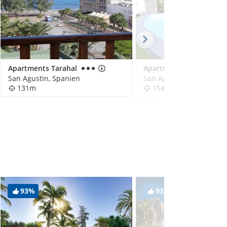
Apartments Tarahal
Apartments Miami Playa
San Agustin, Spanien
San Agustin, Spanien
131m
154m
93%
93%