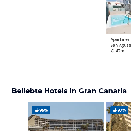
Apartment
San Agust
47m
Beliebte Hotels in Gran Canaria
95%
97%