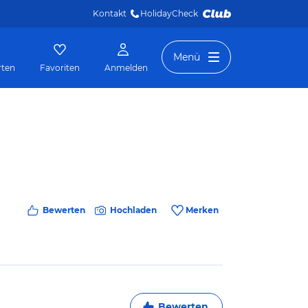
Kontakt
HolidayCheck 
Menü
rten
Favoriten
Anmelden
Bewerten
Hochladen
Merken
Bewerten