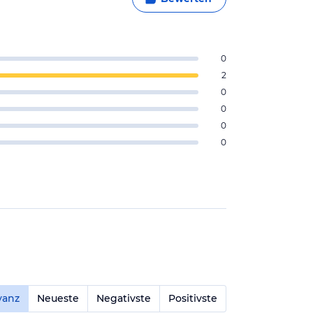
0
2
0
0
0
0
vanz
Neueste
Negativste
Positivste