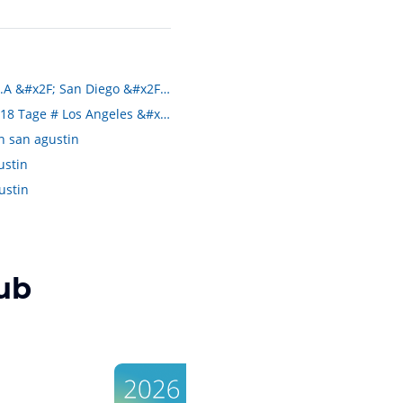
San Francisco &#x2F; L.A &#x2F; San Diego &#x2F; Las Vegas
USA West Tour 2018 # 18 Tage # Los Angeles &#x2F; San Diego &#x2F; San Francisco &#x2F; Las Vegas
in san agustin
ustin
ustin
ub