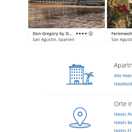
Don Gregory by Dunas
San Agustin, Spanien
San Agust
Apartm
Alle Hot
Hotelbil
Orte i
Hotels
Pl
Hotels
Ba
Hotels
El