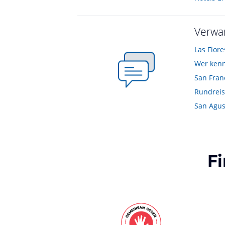
Verwa
Las Flore
Wer kenn
San Franc
Rundreis
San Agus
F