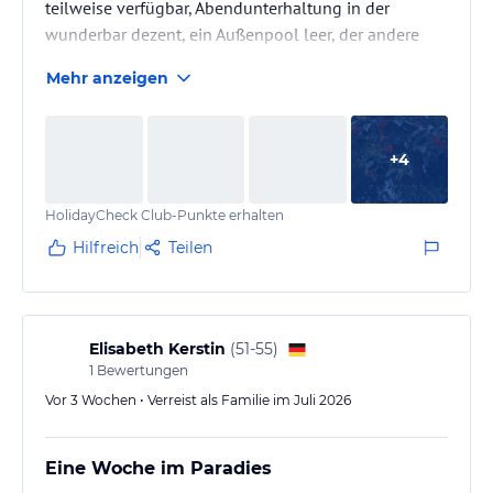
teilweise verfügbar, Abendunterhaltung in der
wunderbar dezent, ein Außenpool leer, der andere
aber beheizt, Garten und Liege Anlage wunderschön,
Mehr anzeigen
alles sehr sauber und niveauvoll gestaltet (wir waren
schon in zahlreichen Magic Life Hotels), alles wie wir
es uns vorgestellt haben, eins wussten wir nicht: der
+
4
Strand ist eigentlich nicht zu benutzen in den
Wintermonaten, selbst laufen kaum möglich (Baden
HolidayCheck Club-Punkte erhalten
war eh zu kalt Mitte…
Hilfreich
Teilen
Elisabeth Kerstin
(
51-55
)
1
Bewertungen
Vor 3 Wochen • Verreist als Familie im Juli 2026
Eine Woche im Paradies