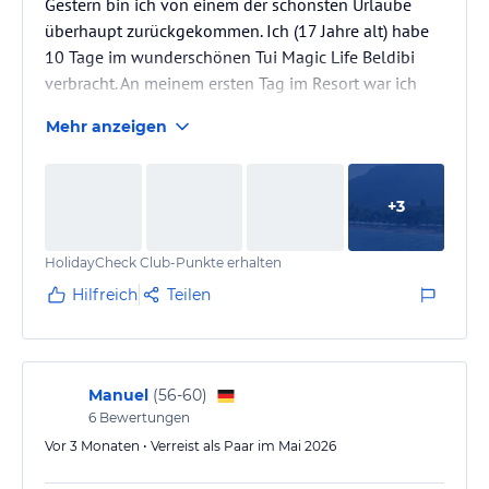
Gestern bin ich von einem der schönsten Urlaube
überhaupt zurückgekommen. Ich (17 Jahre alt) habe
10 Tage im wunderschönen Tui Magic Life Beldibi
verbracht. An meinem ersten Tag im Resort war ich
zunächst sehr skeptisch, weil es nicht so viele Leute
Mehr anzeigen
in meinem Alter gab, aber am Abend lernte Ich die
beste Magic-Angle-Entertainerin aller Zeiten kennen.
+
3
Aber zunächst einmal zum Hotel im Allgemeinen: Das
Resort ist von viel Natur umgeben. Es gibt
HolidayCheck Club-Punkte erhalten
wunderschöne Berge und das Wasser im Meer ist
sehr, sehr klar. Der…
Hilfreich
Teilen
Manuel
(
56-60
)
6
Bewertungen
Vor 3 Monaten • Verreist als Paar im Mai 2026