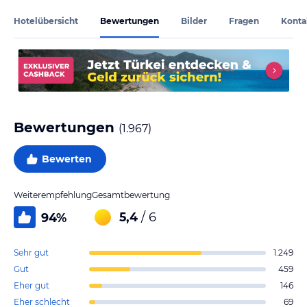
Hotelübersicht
Bewertungen
Bilder
Fragen
Konta
Bewertungen
(
1.967
)
Bewerten
Weiterempfehlung
Gesamtbewertung
5,4
/ 6
94
%
Sehr gut
1.249
Gut
459
Eher gut
146
Eher schlecht
69