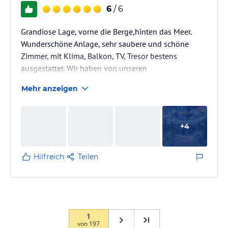
6
/ 6
Grandiose Lage, vorne die Berge,hinten das Meer.
Wunderschöne Anlage, sehr saubere und schöne
Zimmer, mit Klima, Balkon, TV, Tresor bestens
ausgestattet. Wir haben von unseren
Zimmernachbarn nichts mitbekommen. Sehr
Mehr anzeigen
freundliche und zuvorkommende Mitarbeiter, egal ob
Service, Animation, Reinigungskräfte. Tolles
Abendprogramm, sehr liebevoll gestaltet. SPA Bereich
+
4
ist Hammer. Herr Ali wirkt Wunder bei Verspannungen.
Täglich 3 Buffets mit einer riesigen Auswahl.
Zusätzlich Kuchen, Eis, Cocktails Cappuccino....alles,
Hilfreich
Teilen
…
1
von
197