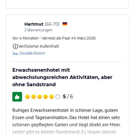
Badebuchten.
Wer ein ruhigeres Hotel mit Top-Service sucht, wird
es hier lieben. Wir kommen gerne wieder!.
Hartmut
(
66-70
)
2
Bewertungen
Vor 4 Monaten • Verreist als Paar im März 2026
Verifizierter Aufenthalt
Double Room
Erwachsenenhotel mit
abwechslungsreichen Aktivitäten, aber
ohne Sandstrand
5
/ 6
Ruhiges Erwachsenenhotel in schöner Lage, gutem
Essen und Tagesanimation. Das Hotel hat einen sehr
schönen gepflegten Garten und liegt direkt am Meer.
Leider gibt es keinen Sandstrand. Es liegen überall