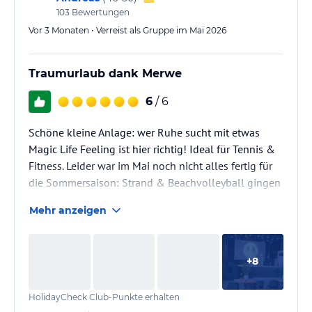
103
Bewertungen
Vor 3 Monaten • Verreist als Gruppe im Mai 2026
Traumurlaub dank Merwe
6
/ 6
Schöne kleine Anlage: wer Ruhe sucht mit etwas
Magic Life Feeling ist hier richtig! Ideal für Tennis &
Fitness. Leider war im Mai noch nicht alles fertig für
die Sommersaison: Strand & Beachvolleyball gingen
nicht… aber: unsere tolle Gästebetreuerin Merwe hat
Mehr anzeigen
sich um alles gekümmert! Wir durften jeden Tag mit
dem Shutte zum Rixos Sungate Hotel fahren und das
in vollem Umfang genießen; hier gab es
+
8
Beachvolleyball und Ibiza Feeling am Pool mit den
besten Cocktails! Also 2 Hotels in einem Urlaub.. was
HolidayCheck Club-Punkte erhalten
will man mehr