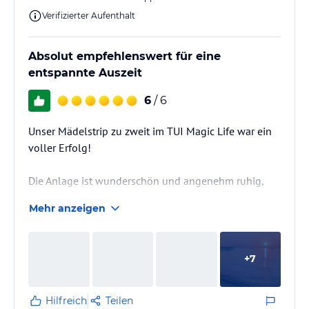
Verifizierter Aufenthalt
Absolut empfehlenswert für eine
entspannte Auszeit
6
/ 6
Unser Mädelstrip zu zweit im TUI Magic Life war ein
voller Erfolg!
Die Anlage ist wunderschön und angenehm ruhig,
der Strand einfach traumhaft. Besonders begeistert
Mehr anzeigen
hat uns der freundliche Service (viele Mitarbeiter
sprechen Deutsch und Englisch) und das
abwechslungsreiche Buffet.
+
7
Die Ausflüge die Angeboten werden sind super.
Besonders empfehlenswert ist die Yachttour zu drei
Hilfreich
Teilen