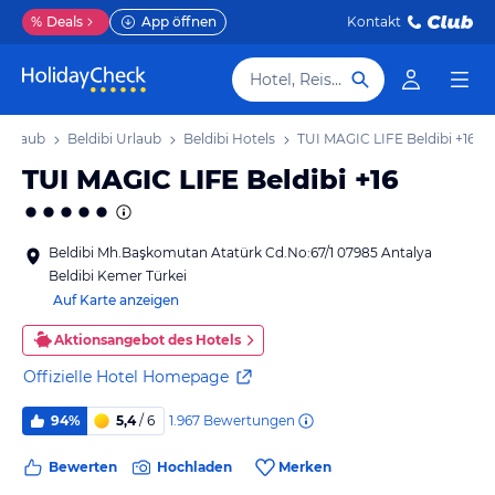
%
Deals
App öffnen
Kontakt
Hotel, Reiseziel
 Urlaub
Beldibi Urlaub
Beldibi Hotels
TUI MAGIC LIFE Beldibi +16
TUI MAGIC LIFE Beldibi +16
Beldibi Mh.Başkomutan Atatürk Cd.No:67/1 07985 Antalya
Beldibi Kemer Türkei
Auf Karte anzeigen
Aktionsangebot des Hotels
Offizielle Hotel Homepage
1.967
Bewertungen
94%
5,4
/ 6
Bewerten
Hochladen
Merken