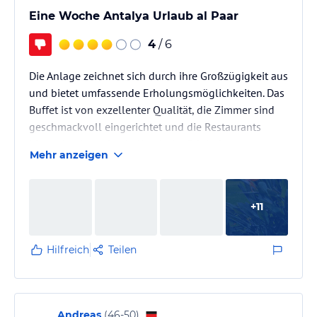
Eine Woche Antalya Urlaub al Paar
4
/ 6
Die Anlage zeichnet sich durch ihre Großzügigkeit aus
und bietet umfassende Erholungsmöglichkeiten. Das
Buffet ist von exzellenter Qualität, die Zimmer sind
geschmackvoll eingerichtet und die Restaurants
bieten hochwertige kulinarische Erlebnisse.
Mehr anzeigen
Es ist jedoch anzumerken, dass spezielle kulinarische
Themenabende fehlen. Des Weiteren wird
+
11
Rindersteak, abgesehen von Adana oder Döner
Kebab, nicht angeboten. Das Personal zeigt
außergewöhnliches Engagement, um stets eine
Hilfreich
Teilen
angenehme Atmosphäre zu schaffen.
Leider ist…
Andreas
(
46-50
)