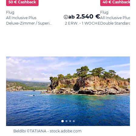
50 € Cashback
40 € Cashback
Flug
Flug
2.540 €
ab
All Inclusive Plus
All Inclusive Plus
Deluxe-Zimmer / Superior
2 ERW. • 1 WOCHE
Beldibi ©TATIANA - stock.adobe.com