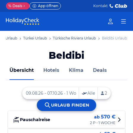
%
Deals
App öffnen
Kontakt
pa Urlaub
Türkei Urlaub
Türkische Riviera Urlaub
Beldibi Urlaub
Beldibi
Übersicht
Hotels
Klima
Deals
570 €
ab
Pauschalreise
2 P • 1 WOCHE