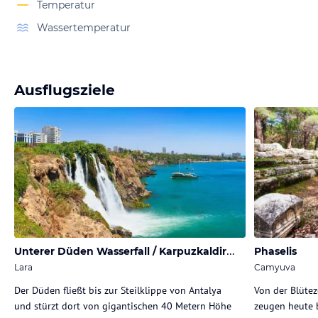
Temperatur
Wassertemperatur
Ausflugsziele
U
nterer Düden Wasserfall / Karpuzkaldiran Şelalesi
Phaselis
Lara
Camyuva
Der Düden fließt bis zur Steilklippe von Antalya
Von der Blütez
und stürzt dort von gigantischen 40 Metern Höhe
zeugen heute 