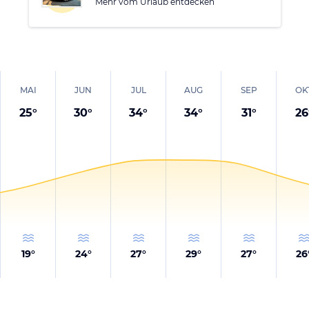
Mehr vom Urlaub entdecken
MAI
JUN
JUL
AUG
SEP
OK
25
°
30
°
34
°
34
°
31
°
26
19
°
24
°
27
°
29
°
27
°
26