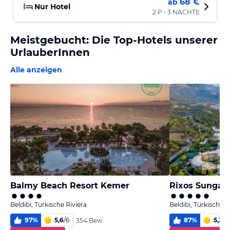
68 €
ab
Nur Hotel
2 P • 3 NÄCHTE
Meistgebucht: Die Top-Hotels unserer
UrlauberInnen
Alle anzeigen
Balmy Beach Resort Kemer
Rixos Sungat
Beldibi, Türkische Riviera
Beldibi, Türkische R
97
%
5,6
/
6
87
%
5,3
/
6
354 Bew.