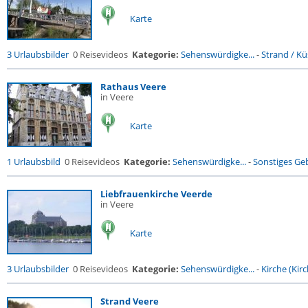
Karte
3 Urlaubsbilder
0 Reisevideos
Kategorie:
Sehenswürdigke...
-
Strand / Küs
Rathaus Veere
in Veere
Karte
1 Urlaubsbild
0 Reisevideos
Kategorie:
Sehenswürdigke...
-
Sonstiges G
Liebfrauenkirche Veerde
in Veere
Karte
3 Urlaubsbilder
0 Reisevideos
Kategorie:
Sehenswürdigke...
-
Kirche (Kirc
Strand Veere