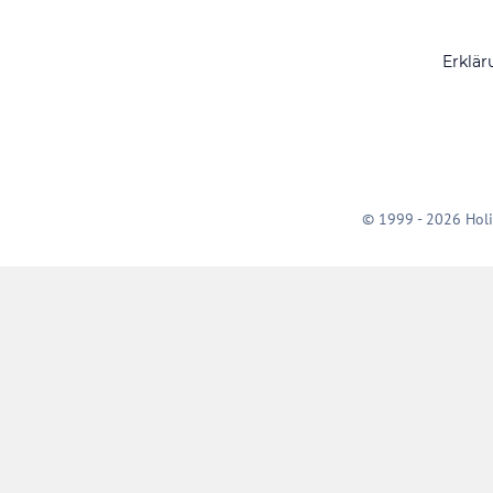
Erklär
© 1999 - 2026 Holi