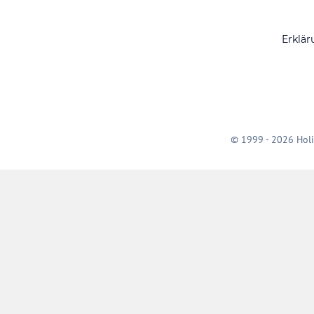
Erklär
© 1999 - 2026 Holi