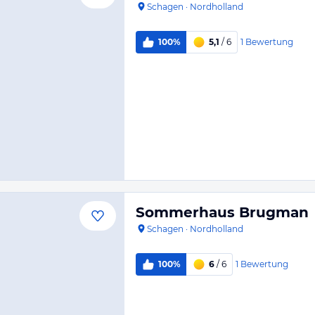
Schagen
·
Nordholland
1
Bewertung
100%
5,1
/ 6
Sommerhaus Brugman
Schagen
·
Nordholland
1
Bewertung
100%
6
/ 6