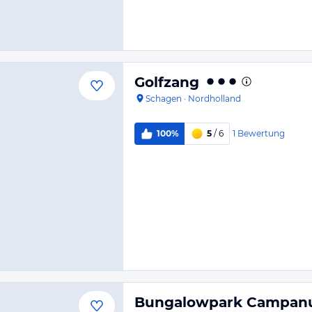
Golfzang
Schagen
·
Nordholland
1
Bewertung
100%
5
/ 6
Bungalowpark Campan