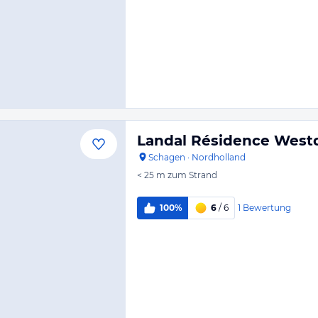
Landal Résidence West
Schagen
·
Nordholland
< 25 m
zum Strand
1
Bewertung
100%
6
/ 6