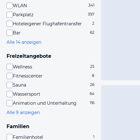
WLAN
341
Parkplatz
397
Hoteleigener Flughafentransfer
2
Bar
62
Alle 14 anzeigen
Freizeitangebote
Wellness
25
Fitnesscenter
8
Sauna
26
Wassersport
64
Animation und Unterhaltung
116
Alle 9 anzeigen
Familien
Familienhotel
1