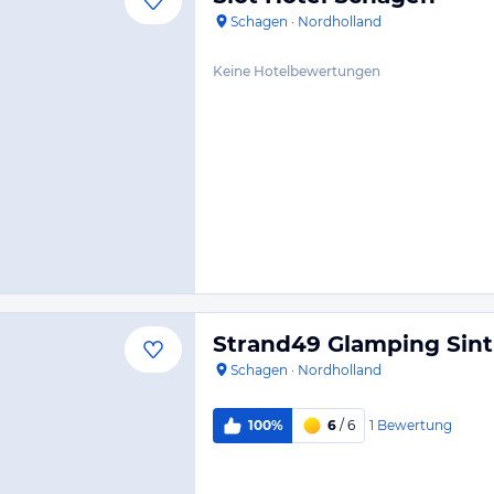
Schagen
·
Nordholland
Keine Hotelbewertungen
Strand49 Glamping Sin
Schagen
·
Nordholland
1
Bewertung
100%
6
/ 6