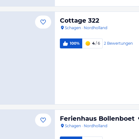
Cottage 322
Schagen
·
Nordholland
2
Bewertungen
100%
4
/ 6
Ferienhaus Bollenboet
Schagen
·
Nordholland