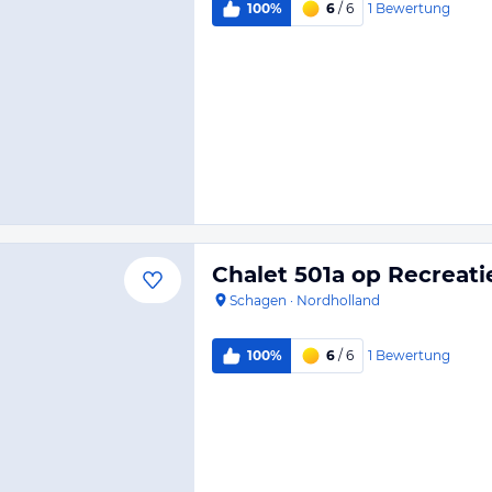
1
Bewertung
100%
6
/ 6
Chalet 501a op Recreat
Schagen
·
Nordholland
1
Bewertung
100%
6
/ 6