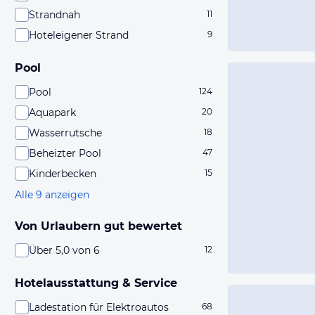
Strandnah
11
Hoteleigener Strand
9
Pool
Pool
124
Aquapark
20
Wasserrutsche
18
Beheizter Pool
47
Kinderbecken
15
Alle 9 anzeigen
Von Urlaubern gut bewertet
Über 5,0 von 6
12
Hotelausstattung & Service
Ladestation für Elektroautos
68