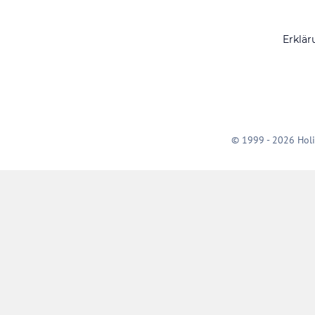
Erklär
© 1999 - 2026 Holi