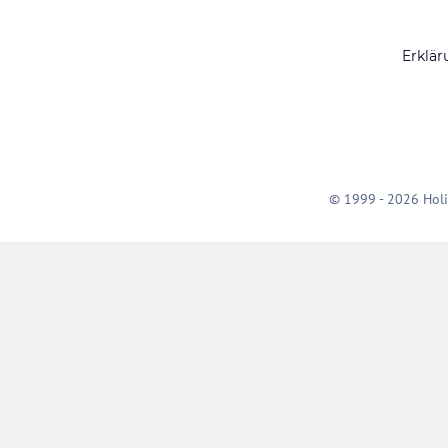
Erklär
© 1999 - 2026 Holi