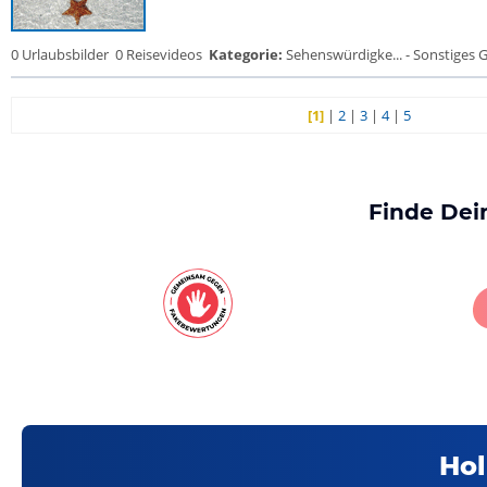
0 Urlaubsbilder
0 Reisevideos
Kategorie:
Sehenswürdigke... - Sonstiges
[1]
|
2
|
3
|
4
|
5
Finde Dei
Hol