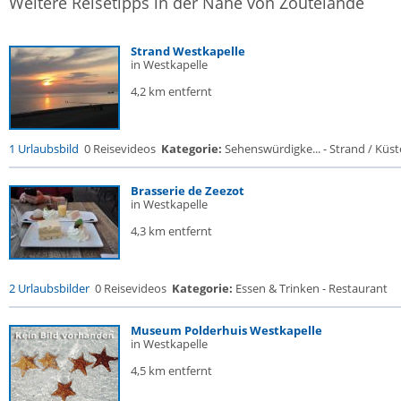
Weitere Reisetipps in der Nähe von Zoutelande
Strand Westkapelle
in Westkapelle
4,2 km entfernt
1 Urlaubsbild
0 Reisevideos
Kategorie:
Sehenswürdigke... - Strand / Küste
Brasserie de Zeezot
in Westkapelle
4,3 km entfernt
2 Urlaubsbilder
0 Reisevideos
Kategorie:
Essen & Trinken - Restaurant
Museum Polderhuis Westkapelle
in Westkapelle
4,5 km entfernt