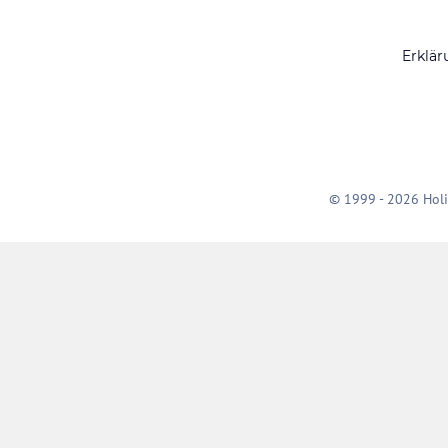
Erklär
© 1999 - 2026 Holi