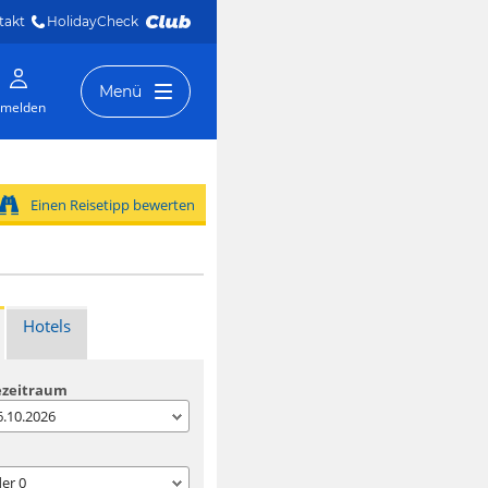
takt
HolidayCheck 
Menü
melden
Einen Reisetipp bewerten
Hotels
ezeitraum
06.10.2026
der
0