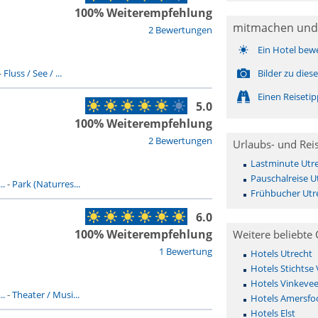
100% Weiterempfehlung
mitmachen und
2 Bewertungen
Ein Hotel bew
-
Fluss / See / ...
Bilder zu dies
Einen Reiseti
5.0
100% Weiterempfehlung
2 Bewertungen
Urlaubs- und Rei
Lastminute Utr
Pauschalreise U
..
-
Park (Naturres...
Frühbucher Utr
6.0
100% Weiterempfehlung
Weitere beliebte 
1 Bewertung
Hotels Utrecht
Hotels Stichtse
Hotels Vinkeve
..
-
Theater / Musi...
Hotels Amersfo
Hotels Elst