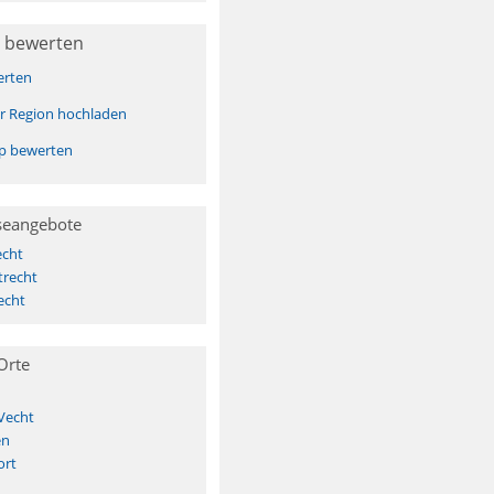
 bewerten
erten
er Region hochladen
pp bewerten
seangebote
echt
trecht
echt
Orte
 Vecht
en
ort