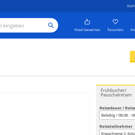
Kon
Hotel bewerten
Favoriten
An
Frühbucher/
Pauschalreisen
Reisedauer / Reis
Beliebig / 08.08. - 
Reiseteilnehmer
Erwachsene
2
, Kin