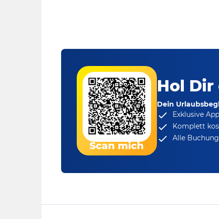
Hol Dir
Dein Urlaubsbegl
Exklusive Ap
Komplett kos
Alle Buchungs
Scan mich