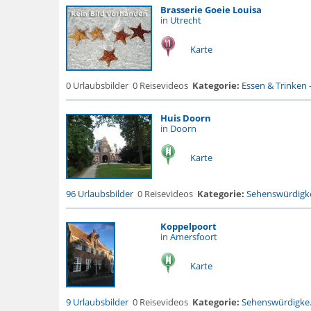
Brasserie Goeie Louisa
in
Utrecht
Karte
0 Urlaubsbilder
0 Reisevideos
Kategorie:
Essen & Trinken
Huis Doorn
in
Doorn
Karte
96 Urlaubsbilder
0 Reisevideos
Kategorie:
Sehenswürdigke
Koppelpoort
in
Amersfoort
Karte
9 Urlaubsbilder
0 Reisevideos
Kategorie:
Sehenswürdigke.