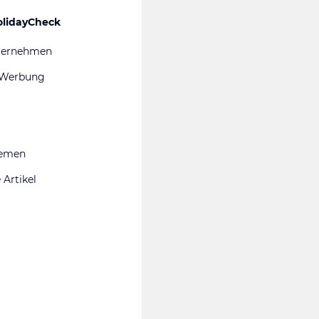
olidayCheck
ternehmen
 Werbung
hemen
 Artikel