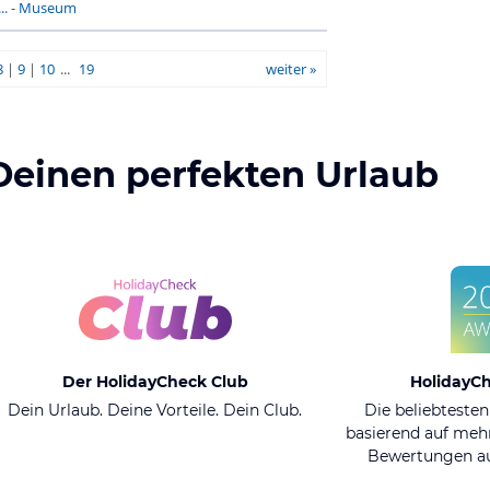
..
-
Museum
8
|
9
|
10
...
19
weiter »
Deinen perfekten Urlaub
Der HolidayCheck Club
HolidayC
Dein Urlaub. Deine Vorteile. Dein Club.
Die beliebtesten
basierend auf mehr
Bewertungen au