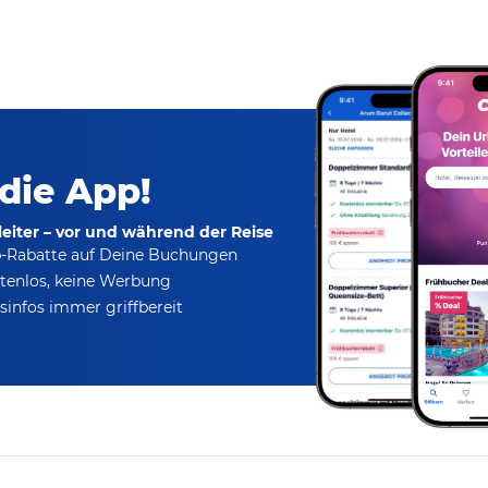
 die App!
eiter – vor und während der Reise
p-Rabatte
auf Deine Buchungen
tenlos,
keine Werbung
infos immer griffbereit