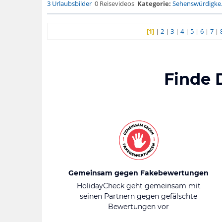
3 Urlaubsbilder
0 Reisevideos
Kategorie:
Sehenswürdigke.
[1]
|
2
|
3
|
4
|
5
|
6
|
7
|
Finde 
Gemeinsam gegen Fakebewertungen
HolidayCheck geht gemeinsam mit
seinen Partnern gegen gefälschte
Bewertungen vor