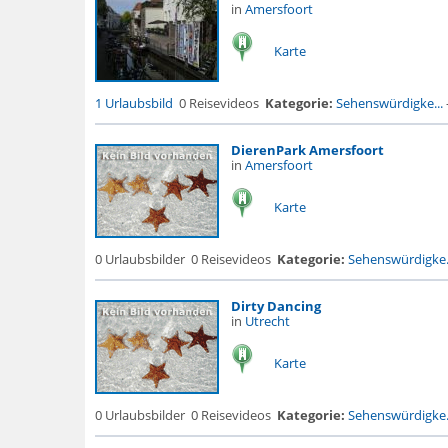
in
Amersfoort
Karte
1 Urlaubsbild
0 Reisevideos
Kategorie:
Sehenswürdigke...
DierenPark Amersfoort
in
Amersfoort
Karte
0 Urlaubsbilder
0 Reisevideos
Kategorie:
Sehenswürdigke.
Dirty Dancing
in
Utrecht
Karte
0 Urlaubsbilder
0 Reisevideos
Kategorie:
Sehenswürdigke.