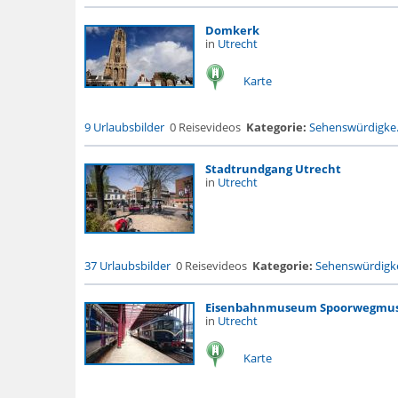
Domkerk
in
Utrecht
Karte
9 Urlaubsbilder
0 Reisevideos
Kategorie:
Sehenswürdigke.
Stadtrundgang Utrecht
in
Utrecht
37 Urlaubsbilder
0 Reisevideos
Kategorie:
Sehenswürdigke
Eisenbahnmuseum Spoorwegmu
in
Utrecht
Karte