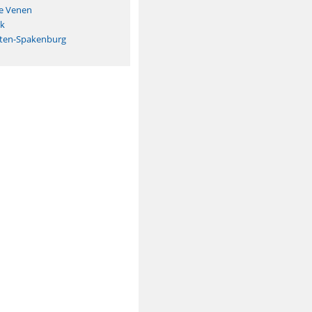
e Venen
ek
ten-Spakenburg