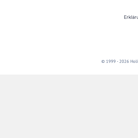
Erklär
© 1999 - 2026 Holi