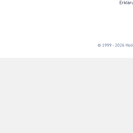
Erklär
© 1999 - 2026 Holi