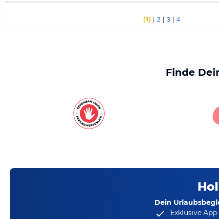
[1]
|
2
|
3
|
4
Finde Dei
Hol
Dein Urlaubsbegle
Exklusive App