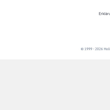
Erklär
© 1999 - 2026 Holi