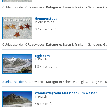
0 Urlaubsbilder
0 Reisevideos
Kategorie:
Essen & Trinken - Gehobene Gas
Gommerstuba
in Ausserbinn
3,7 km entfernt
0 Urlaubsbilder
0 Reisevideos
Kategorie:
Essen & Trinken - Gehobene Gas
Eggishorn
in Fiesch
3,8 km entfernt
3 Urlaubsbilder
0 Reisevideos
Kategorie:
Sehenswürdigke... - Berg / Vulk
Wanderweg Vom Gletscher Zum Wasser
in Fiesch
4,5 km entfernt