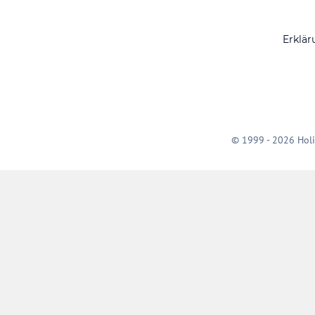
Erklär
© 1999 - 2026 Holi