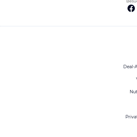
Besuc
Deal-
Nu
Priva