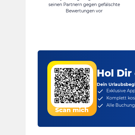
seinen Partnern gegen gefälschte
Bewertungen vor
Hol Dir
Dein Urlaubsbegl
Exklusive Ap
Komplett kos
Alle Buchungs
Scan mich