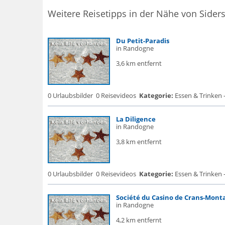
Weitere Reisetipps in der Nähe von Sider
Du Petit-Paradis
in Randogne
3,6 km entfernt
0 Urlaubsbilder
0 Reisevideos
Kategorie:
Essen & Trinken 
La Diligence
in Randogne
3,8 km entfernt
0 Urlaubsbilder
0 Reisevideos
Kategorie:
Essen & Trinken 
Société du Casino de Crans-Mont
in Randogne
4,2 km entfernt