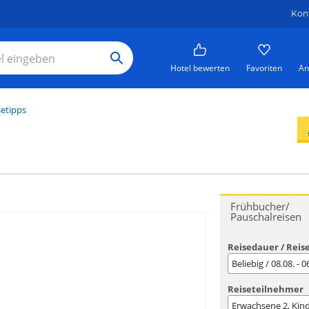
Kon
Hotel bewerten
Favoriten
An
setipps
Frühbucher/
Pauschalreisen
Reisedauer / Reis
Beliebig / 08.08. - 
Reiseteilnehmer
Erwachsene
2
, Kin