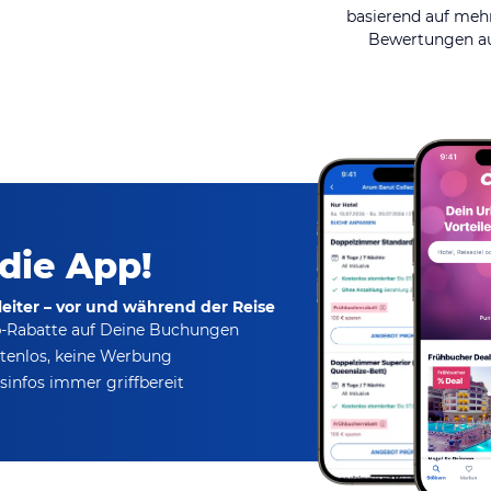
basierend auf mehr
Bewertungen au
 die App!
eiter – vor und während der Reise
p-Rabatte
auf Deine Buchungen
tenlos,
keine Werbung
infos immer griffbereit