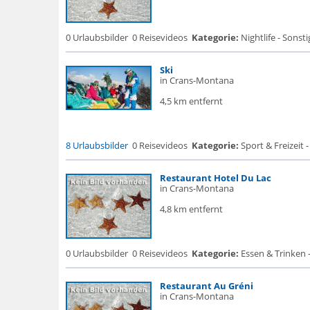
0 Urlaubsbilder
0 Reisevideos
Kategorie:
Nightlife - Sonsti
Ski
in Crans-Montana
4,5 km entfernt
8 Urlaubsbilder
0 Reisevideos
Kategorie:
Sport & Freizeit 
Restaurant Hotel Du Lac
in Crans-Montana
4,8 km entfernt
0 Urlaubsbilder
0 Reisevideos
Kategorie:
Essen & Trinken 
Restaurant Au Gréni
in Crans-Montana