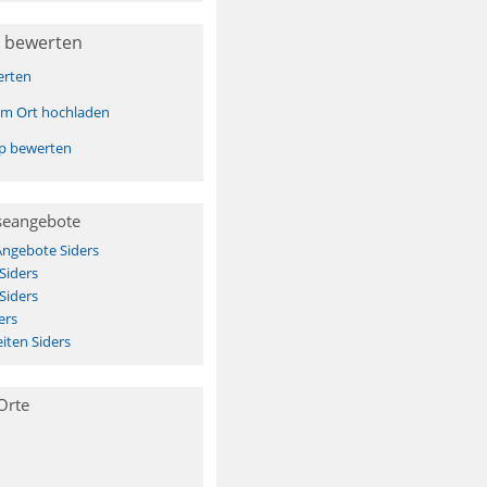
 bewerten
erten
sem Ort hochladen
pp bewerten
seangebote
Angebote Siders
Siders
Siders
ers
iten Siders
Orte