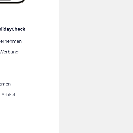
olidayCheck
ternehmen
 Werbung
hemen
 Artikel