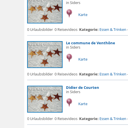
in Siders
Karte
0 Urlaubsbilder
0 Reisevideos
Kategorie:
Essen & Trinken
Le commune de Venthône
in Siders
Karte
0 Urlaubsbilder
0 Reisevideos
Kategorie:
Essen & Trinken
Didier de Courten
in Siders
Karte
0 Urlaubsbilder
0 Reisevideos
Kategorie:
Essen & Trinken