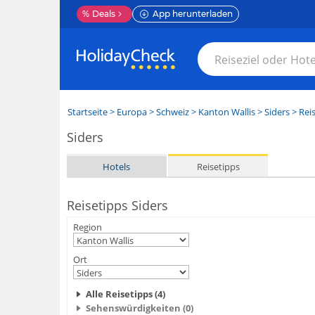
%
Deals
App herunterladen
Startseite
>
Europa
>
Schweiz
>
Kanton Wallis
>
Siders
> Rei
Siders
Hotels
Reisetipps
Reisetipps Siders
Region
Ort
Alle Reisetipps (4)
Sehenswürdigkeiten (0)