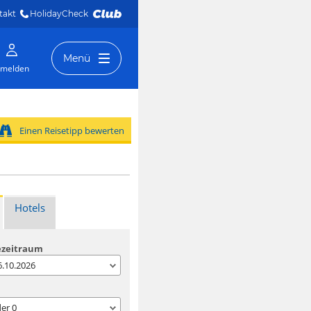
takt
HolidayCheck 
Menü
melden
Einen Reisetipp bewerten
Hotels
ezeitraum
06.10.2026
der
0