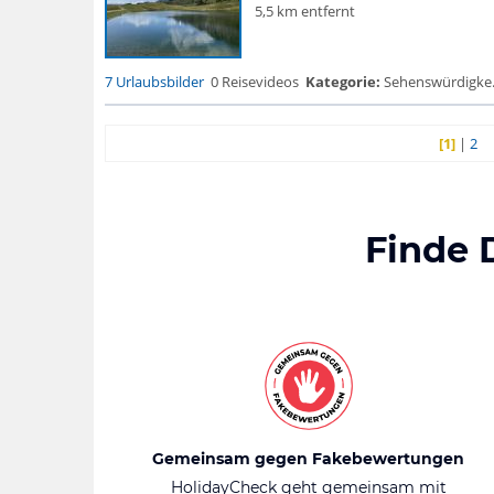
5,5 km entfernt
7 Urlaubsbilder
0 Reisevideos
Kategorie:
Sehenswürdigke... 
[1]
|
2
Finde 
Gemeinsam gegen Fakebewertungen
HolidayCheck geht gemeinsam mit