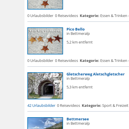
0 Urlaubsbilder
0 Reisevideos
Kategorie:
Essen & Trinken 
Pico Bello
in Bettmeralp
5,2 km entfernt
0 Urlaubsbilder
0 Reisevideos
Kategorie:
Essen & Trinken 
Gletscherweg Aletschgletscher
in Bettmeralp
5,3 km entfernt
42 Urlaubsbilder
0 Reisevideos
Kategorie:
Sport & Freizeit
Bettmersee
in Bettmeralp