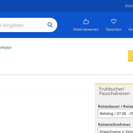
Kon
Hotel bewerten
Favoriten
An
setipps
Frühbucher/
Pauschalreisen
Reisedauer / Reis
Beliebig / 07.08. - 
Reiseteilnehmer
Erwachsene
2
, Kin