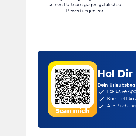
seinen Partnern gegen gefälschte
Bewertungen vor
Hol Dir
Dein Urlaubsbegl
Exklusive Ap
Komplett kos
Alle Buchungs
Scan mich