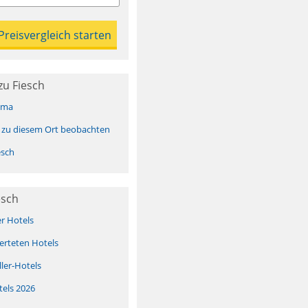
zu Fiesch
ima
 zu diesem Ort beobachten
esch
esch
er Hotels
erteten Hotels
ller-Hotels
tels 2026