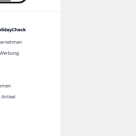
olidayCheck
ternehmen
 Werbung
hemen
 Artikel