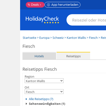
%
Deals
App herunterladen
Startseite
>
Europa
>
Schweiz
>
Kanton Wallis
>
Fiesch
> Rei
Fiesch
Hotels
Reisetipps
Reisetipps Fiesch
Region
Ort
Alle Reisetipps (7)
Sehenswürdigkeiten (1)