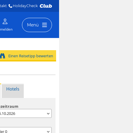
takt
HolidayCheck 
Menü
melden
Einen Reisetipp bewerten
Hotels
ezeitraum
05.10.2026
der
0