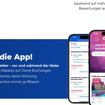
basierend auf mehr
Bewertungen au
 die App!
eiter – vor und während der Reise
p-Rabatte
auf Deine Buchungen
tenlos,
keine Werbung
infos immer griffbereit