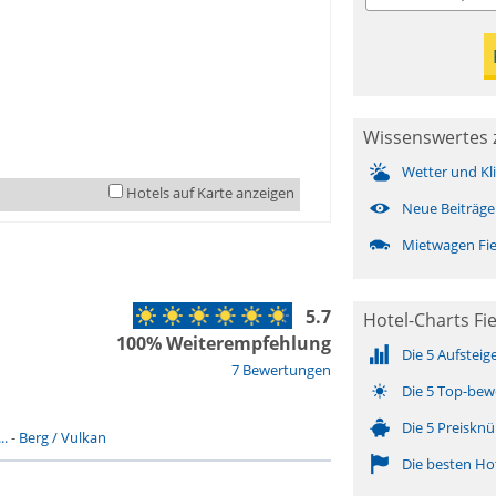
Wissenswertes 
Wetter und Kl
Hotels auf Karte anzeigen
Neue Beiträge
Mietwagen Fi
5.7
Hotel-Charts Fi
100% Weiterempfehlung
Die 5 Aufsteig
7 Bewertungen
Die 5 Top-bew
Die 5 Preisknü
..
-
Berg / Vulkan
Die besten Ho