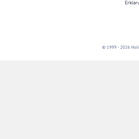
Erklär
© 1999 - 2026 Holi