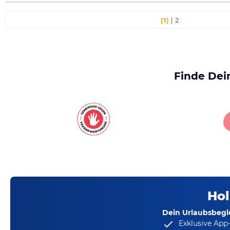
[1]
|
2
Finde Dei
Hol
Dein Urlaubsbegle
Exklusive App