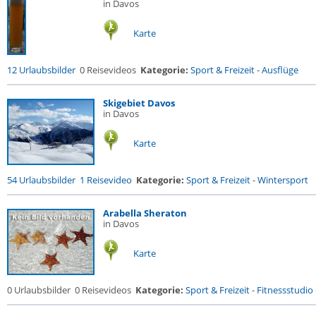
in Davos
Karte
12 Urlaubsbilder
0 Reisevideos
Kategorie:
Sport & Freizeit
-
Ausflüge
Skigebiet Davos
in Davos
Karte
54 Urlaubsbilder
1 Reisevideo
Kategorie:
Sport & Freizeit
-
Wintersport
Arabella Sheraton
in Davos
Karte
0 Urlaubsbilder
0 Reisevideos
Kategorie:
Sport & Freizeit
-
Fitnessstudio .