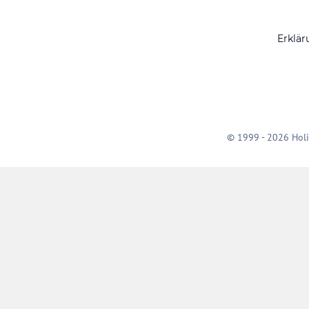
Erklär
© 1999 - 2026 Holi