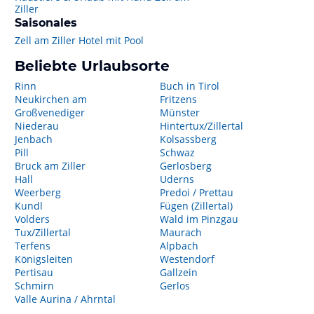
Ziller
Saisonales
Zell am Ziller Hotel mit Pool
Beliebte Urlaubsorte
Rinn
Buch in Tirol
Neukirchen am
Fritzens
Großvenediger
Münster
Niederau
Hintertux/Zillertal
Jenbach
Kolsassberg
Pill
Schwaz
Bruck am Ziller
Gerlosberg
Hall
Uderns
Weerberg
Predoi / Prettau
Kundl
Fügen (Zillertal)
Volders
Wald im Pinzgau
Tux/Zillertal
Maurach
Terfens
Alpbach
Königsleiten
Westendorf
Pertisau
Gallzein
Schmirn
Gerlos
Valle Aurina / Ahrntal