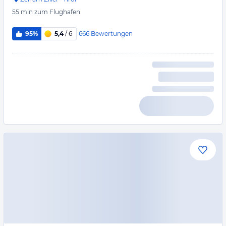
55 min
zum Flughafen
666
Bewertungen
95%
5,4
/ 6