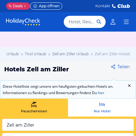
%
Deals
App öffnen
Kontakt
Hotel, Reiseziel
ich Urlaub
Tirol Urlaub
Zell am Ziller Urlaub
Zell am Ziller Hotels
Teilen
Hotels Zell am Ziller
Diese Hotelliste zeigt unsere am häufigsten gebuchten Hotels an.
Informationen zu Rankings und Bewertungen findest Du
hier
Pauschalreisen
Nur Hotel
Zell am Ziller