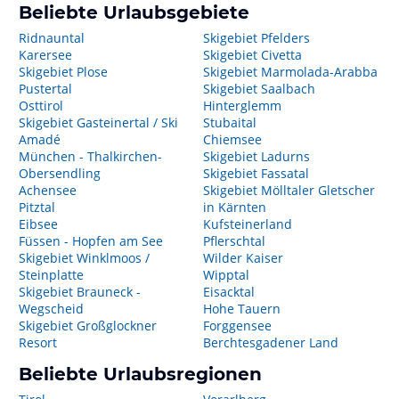
Beliebte Urlaubsgebiete
Ridnauntal
Skigebiet Pfelders
Karersee
Skigebiet Civetta
Skigebiet Plose
Skigebiet Marmolada-Arabba
Pustertal
Skigebiet Saalbach
Osttirol
Hinterglemm
Skigebiet Gasteinertal / Ski
Stubaital
Amadé
Chiemsee
München - Thalkirchen-
Skigebiet Ladurns
Obersendling
Skigebiet Fassatal
Achensee
Skigebiet Mölltaler Gletscher
Pitztal
in Kärnten
Eibsee
Kufsteinerland
Füssen - Hopfen am See
Pflerschtal
Skigebiet Winklmoos /
Wilder Kaiser
Steinplatte
Wipptal
Skigebiet Brauneck -
Eisacktal
Wegscheid
Hohe Tauern
Skigebiet Großglockner
Forggensee
Resort
Berchtesgadener Land
Beliebte Urlaubsregionen