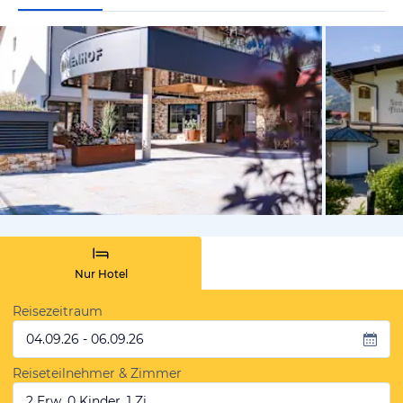
vom Hotelie
Nur Hotel
Reisezeitraum
04.09.26 - 06.09.26
Reiseteilnehmer & Zimmer
2 Erw, 0 Kinder, 1 Zi.