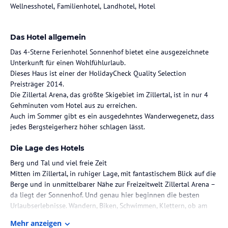
Wellnesshotel, Familienhotel, Landhotel, Hotel
Das Hotel allgemein
Das 4-Sterne Ferienhotel Sonnenhof bietet eine ausgezeichnete
Unterkunft für einen Wohlfühlurlaub.
Dieses Haus ist einer der HolidayCheck Quality Selection
Preisträger 2014.
Die Zillertal Arena, das größte Skigebiet im Zillertal, ist in nur 4
Gehminuten vom Hotel aus zu erreichen.
Auch im Sommer gibt es ein ausgedehntes Wanderwegenetz, dass
jedes Bergsteigerherz höher schlagen lässt.
Die Lage des Hotels
Berg und Tal und viel freie Zeit
Mitten im Zillertal, in ruhiger Lage, mit fantastischem Blick auf die
Berge und in unmittelbarer Nähe zur Freizeitwelt Zillertal Arena –
da liegt der Sonnenhof. Und genau hier beginnen die besten
Urlaubserlebnisse. Wandern, Biken, Schwimmen, Klettern, ob am
Berg oder im Tal – der Sommer hat so viel zu bieten, und echte
Mehr anzeigen
Abenteuer sind garantiert. Und auch der Winter steht dem in