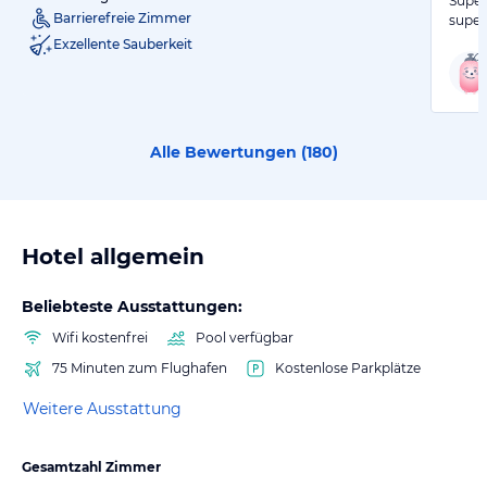
Super
Barrierefreie Zimmer
super
Exzellente Sauberkeit
Alle Bewertungen (
180
)
Hotel allgemein
Beliebteste Ausstattungen:
Wifi kostenfrei
Pool verfügbar
75 Minuten zum Flughafen
Kostenlose Parkplätze
Weitere Ausstattung
Gesamtzahl Zimmer