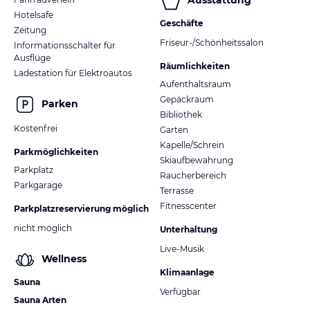
Ausstattung
Hotelsafe
Geschäfte
Zeitung
Friseur-/Schönheitssalon
Informationsschalter für
Ausflüge
Räumlichkeiten
Ladestation für Elektroautos
Aufenthaltsraum
Gepäckraum
Parken
Bibliothek
Kostenfrei
Garten
Kapelle/Schrein
Parkmöglichkeiten
Skiaufbewahrung
Parkplatz
Raucherbereich
Parkgarage
Terrasse
Fitnesscenter
Parkplatzreservierung möglich
nicht möglich
Unterhaltung
Live-Musik
Wellness
Klimaanlage
Sauna
Verfügbar
Sauna Arten