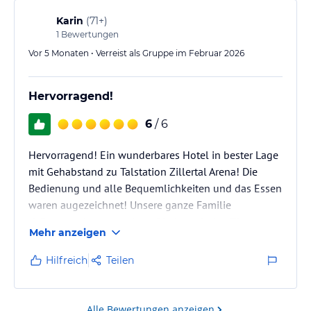
Karin
(
71+
)
1
Bewertungen
Vor 5 Monaten • Verreist als Gruppe im Februar 2026
Hervorragend!
6
/ 6
Hervorragend! Ein wunderbares Hotel in bester Lage
mit Gehabstand zu Talstation Zillertal Arena! Die
Bedienung und alle Bequemlichkeiten und das Essen
waren augezeichnet! Unsere ganze Familie
(8 Personen) waren sehr zufrieden mit den Zimmern
Mehr anzeigen
(2 Doppelzimmer und 1 gr.Familienzimmer).
Die Pool-und Saunaanlage auch hervorragend!
Hilfreich
Teilen
Alle Bewertungen anzeigen