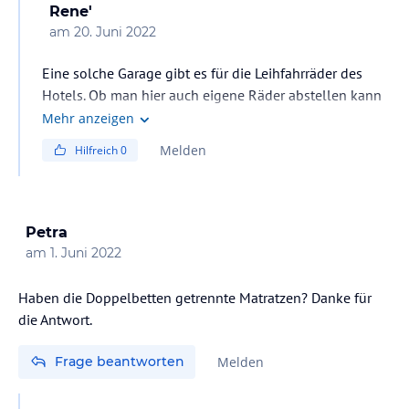
Rene'
am
20. Juni 2022
Eine solche Garage gibt es für die Leihfahrräder des
Hotels. Ob man hier auch eigene Räder abstellen kann
ist mir nicht bekannt. Einfach an der Rezeption
Mehr anzeigen
nachfragen. Da findet sich bestimmt eine Möglichkeit.
Melden
Hilfreich
0
Petra
am
1. Juni 2022
Haben die Doppelbetten getrennte Matratzen? Danke für
die Antwort.
Frage beantworten
Melden