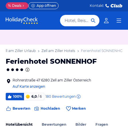
%
Deals
App öffnen
Kontakt
Hotel, Reiseziel
Zell am Ziller Urlaub
Zell am Ziller Hotels
Ferienhotel SONNENHOF
Ferienhotel SONNENHOF
Rohrerstraße 47 6280 Zell am Ziller Österreich
Auf Karte anzeigen
180
Bewertungen
100%
6,0
/ 6
Bewerten
Hochladen
Merken
Hotelübersicht
Bewertungen
Bilder
Fragen