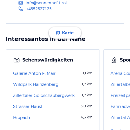
info@sonnenhof.tirol
+4352827125
Karte
Interessantes in der Nähe
Sehenswürdigkeiten
Spor
Galerie Anton F. Mair
1,1
km
Arena Co
Wildpark Hainzenberg
1,7
km
Zillertal
Zillertaler Goldschaubergwerk
1,7
km
Freizeitpa
Strasser Häusl
3,0
km
Fahrradwe
Hippach
4,3
km
Zillertal 