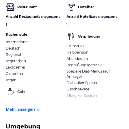
Restaurant
Hotelbar
Anzahl Restaurants insgesamt
Anzahl Hotelbars insgesamt
1
1
Küchenstile
Verpflegung
International
Frühstück
Deutsch
Halbpension
Regional
Abendessen
Vegetarisch
Begrüßungsgetränk
Laktosefrei
Spezielle Diät-Menüs (auf
Glutenfrei
Anfrage)
Vegan
Diabetiker Speisen
Lunchpakete
Cafe
Allergiker Speisen
Mehr anzeigen
Umgebung