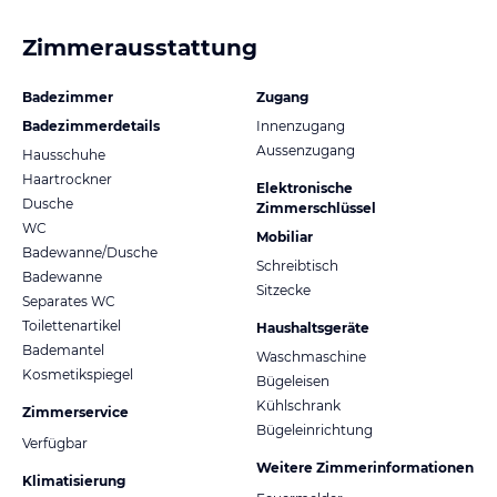
Zimmerausstattung
Badezimmer
Zugang
Badezimmerdetails
Innenzugang
Aussenzugang
Hausschuhe
Haartrockner
Elektronische
Dusche
Zimmerschlüssel
WC
Mobiliar
Badewanne/Dusche
Schreibtisch
Badewanne
Sitzecke
Separates WC
Toilettenartikel
Haushaltsgeräte
Bademantel
Waschmaschine
Kosmetikspiegel
Bügeleisen
Kühlschrank
Zimmerservice
Bügeleinrichtung
Verfügbar
Weitere Zimmerinformationen
Klimatisierung