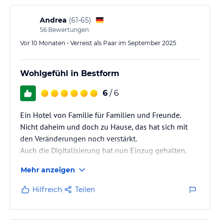
Hinweis:
Allgemeine und unverbindliche
Andrea
(
61-65
)
Hoteliers-/Veranstalter-/Kataloginformationen. Alle Angaben
56
Bewertungen
ohne Gewähr und ohne Prüfung durch HolidayCheck. Bitte
lies vor der Buchung die verbindlichen
Angebotsdetails
des
Vor 10 Monaten • Verreist als Paar im September 2025
jeweiligen Veranstalters.
Wohlgefühl in Bestform
6
/ 6
Ein Hotel von Familie für Familien und Freunde.
Nicht daheim und doch zu Hause, das hat sich mit
den Veränderungen noch verstärkt.
Auch die Digitalisierung hat nun Einzug gehalten,
ohne das Tradierte zu verdrängen.
Mehr anzeigen
(Toll, über die App kann man nun auch von zuhause
schauen, was es a) zu tun gibt per Morgenpost und b)
Hilfreich
Teilen
zu essen gibt).