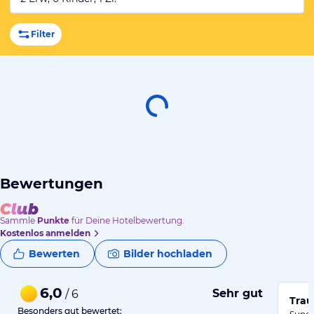
Filter
Bewertungen
Sammle
Punkte
für Deine Hotelbewertung.
Kostenlos anmelden
Bewerten
Bilder hochladen
6,0
Sehr gut
/ 6
Trau
Besonders gut bewertet: