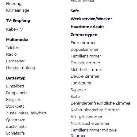
Feuermelder
Heizung
Klimaanlage
Safe
Weckservice/Wecker
TV-Empfang
Haustiere erlaubt
Kabel-TV
Zimmertypen
Multimedia
Einzelzimmer
Telefon
Doppelzimmer
Radio
Familienzimmer
Fernseher
Dreibettzimmer
Handyempfang
Mehrbettzimmer
Deluxe-Zimmer
Bettentyp
Juniorsuite
Einzelbett
Superior
Doppelbett
Suite
Kingsize
Behindertenfreundliche Zimmer
Stockbett
Rollstuhlgerechte Zimmer
Zustellbares Babybett
Allergikerzimmer
Queensize
Nichtraucherzimmer
Zustellbett
Familienzimmer mit zwei
Schlafsofa
Räumen