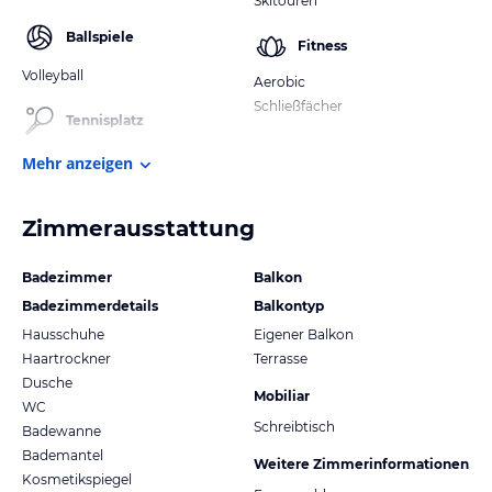
Skitouren
Ballspiele
Fitness
Volleyball
Aerobic
Schließfächer
Tennisplatz
Mehr anzeigen
Zimmerausstattung
Badezimmer
Balkon
Badezimmerdetails
Balkontyp
Hausschuhe
Eigener Balkon
Haartrockner
Terrasse
Dusche
Mobiliar
WC
Schreibtisch
Badewanne
Bademantel
Weitere Zimmerinformationen
Kosmetikspiegel