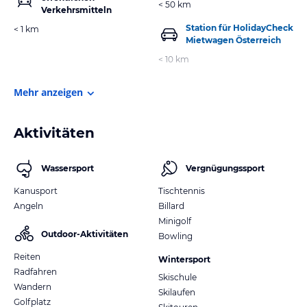
< 50 km
Verkehrsmitteln
Station für HolidayCheck
< 1 km
Mietwagen Österreich
< 10 km
Mehr anzeigen
Aktivitäten
Wassersport
Vergnügungssport
Kanusport
Tischtennis
Angeln
Billard
Minigolf
Outdoor-Aktivitäten
Bowling
Reiten
Wintersport
Radfahren
Skischule
Wandern
Skilaufen
Golfplatz