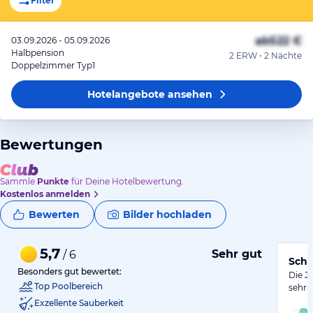
Filter
ab
522 €
03.09.2026 - 05.09.2026
Halbpension
2 ERW • 2 Nächte
Doppelzimmer Typ1
Hotelangebote
ansehen
Bewertungen
Sammle
Punkte
für Deine Hotelbewertung.
Kostenlos anmelden
Bewerten
Bilder hochladen
5,7
Sehr gut
/ 6
Schm
Besonders gut bewertet:
Die J
Top Poolbereich
sehr 
Exzellente Sauberkeit