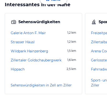
Interessantes in der Nähe
Sehenswürdigkeiten
Spor
Galerie Anton F. Mair
1,2
km
Freizeitpa
Strasser Häusl
1,2
km
Zillertal
Wildpark Hainzenberg
1,5
km
Arena Co
Zillertaler Goldschaubergwerk
1,6
km
Gerlosst
Hippach
2,5
km
Fahrradwe
Sport- un
Sehenswürdigkeiten in Zell am Ziller
Ziller