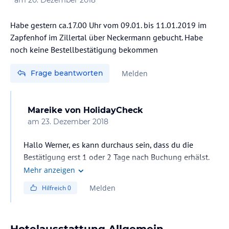
Habe gestern ca.17.00 Uhr vom 09.01. bis 11.01.2019 im
Zapfenhof im Zillertal über Neckermann gebucht. Habe
noch keine Bestellbestätigung bekommen
Frage beantworten
Melden
Mareike
von HolidayCheck
am
23. Dezember 2018
Hallo Werner, es kann durchaus sein, dass du die
Bestätigung erst 1 oder 2 Tage nach Buchung erhälst.
Für eine genaue Information wende die bitte an unser
Mehr anzeigen
Reisebüro per E-Mail oder telefonisch. Viele Grüße,
Melden
Hilfreich
0
Mareike
Hotelausstattung Allgemein