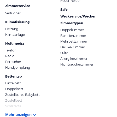
Feuermelder
Zimmerservice
Safe
Verfügbar
Weckservice/Wecker
Klimatisierung
Zimmertypen
Heizung
Doppelzimmer
Klimaanlage
Familienzimmer
Mehrbettzimmer
Multimedia
Deluxe-Zimmer
Telefon
Suite
Radio
Allergikerzimmer
Fernseher
Nichtraucherzimmer
Handyempfang
Bettentyp
Einzelbett
Doppelbett
Zustellbares Babybett
Zustellbett
Schlafsofa
Mehr anzeigen