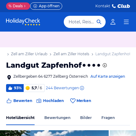
%
Deals
App öffnen
Kontakt
Hotel, Reiseziel
aub
Zell am Ziller Urlaub
Zell am Ziller Hotels
Landgut Zapfenhof
Landgut Zapfenhof
Zellbergeben 64 6277 Zellberg Österreich
Auf Karte anzeigen
244
Bewertungen
93%
5,7
/ 6
Bewerten
Hochladen
Merken
Hotelübersicht
Bewertungen
Bilder
Fragen