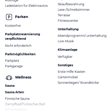
Ausflüge
Skiaufbewahrung
Ladestation für Elektroautos
Lese-/Schreibzimmer
Terrasse
Parken
Fitnesscenter
Kostenfrei
Unterhaltung
Parkplatzreservierung
Abendprogramm/-unterhaltung
verpflichtend
Live-Musik
Nicht erforderlich
Klimaanlage
Parkmöglichkeiten
Verfügbar
Parkplatz
Sonstiges
Parkgarage
Erste-Hilfe-Kasten
Wellness
Gartenmöbel
Sonnenliegen/ Strandkörbe
Sauna
Sauna Arten
Finnische Sauna
Dampfbad/Türkisches Bad
Infrarotkabine