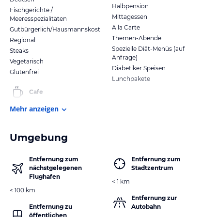
Halbpension
Fischgerichte /
Mittagessen
Meeresspezialitäten
A la Carte
Gutbürgerlich/Hausmannskost
Themen-Abende
Regional
Spezielle Diät-Menüs (auf
Steaks
Anfrage)
Vegetarisch
Diabetiker Speisen
Glutenfrei
Lunchpakete
Cafe
Mehr anzeigen
Umgebung
Entfernung zum
Entfernung zum
nächstgelegenen
Stadtzentrum
Flughafen
< 1 km
< 100 km
Entfernung zur
Entfernung zu
Autobahn
öffentlichen