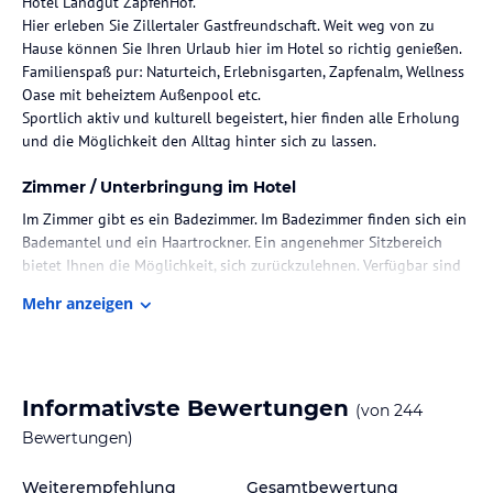
Hotel Landgut ZapfenHof.
Hier erleben Sie Zillertaler Gastfreundschaft. Weit weg von zu
Hause können Sie Ihren Urlaub hier im Hotel so richtig genießen.
Familienspaß pur: Naturteich, Erlebnisgarten, Zapfenalm, Wellness
Oase mit beheiztem Außenpool etc.
Sportlich aktiv und kulturell begeistert, hier finden alle Erholung
und die Möglichkeit den Alltag hinter sich zu lassen.
Zimmer / Unterbringung im Hotel
Im Zimmer gibt es ein Badezimmer. Im Badezimmer finden sich ein
Bademantel und ein Haartrockner. Ein angenehmer Sitzbereich
bietet Ihnen die Möglichkeit, sich zurückzulehnen. Verfügbar sind
auch ein Safe und ein Schreibtisch. Ihr Hotelzimmer weist ein
Mehr anzeigen
Bügeleisen und eine Mikrowelle auf. Ein Radio vervollständigt das
Zimmerinventar
Gastronomie im Hotel
Informativste Bewertungen
(von
244
Morgens begrüßt die Urlauber ein Frühstücksbuffet. In einigen
hundert Metern Entfernung erreichen Sie allerhand Gastlokale.
Bewertungen)
Besuchen Sie beispielsweise das Kleine Restaurant sowie das
Restaurant Metzgerwirt Laimach.
Weiterempfehlung
Gesamtbewertung