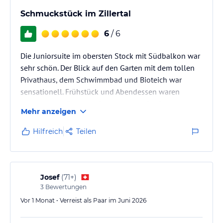
ohne Gewähr und ohne Prüfung durch HolidayCheck. Bitte
Schmuckstück im Zillertal
lies vor der Buchung die verbindlichen
Angebotsdetails
des
jeweiligen Veranstalters.
6
/ 6
Die Juniorsuite im obersten Stock mit Südbalkon war
sehr schön. Der Blick auf den Garten mit dem tollen
Privathaus, dem Schwimmbad und Bioteich war
sensationell. Frühstück und Abendessen waren
wirklich vom Feinsten. Personal und Chefin sehr
Mehr anzeigen
freundlich und die Kapelle ist wunderschön. Dass der
Hinweis vom Hotel bezüglich Garderobe zum
Hilfreich
Teilen
Abendessen, besonders von der Männerwelt, nicht
eingehalten wurde, hat ins etwas verwundert.
Allgemein, tolles Hotel das meine Gattin und ich nur
weiterempfehlen können.
Josef
(
71+
)
Erwin und…
3
Bewertungen
Vor 1 Monat • Verreist als Paar im Juni 2026