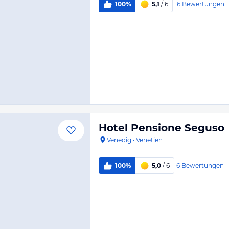
16
Bewertungen
100%
5,1
/ 6
Hotel Pensione Seguso
Venedig
·
Venetien
6
Bewertungen
100%
5,0
/ 6