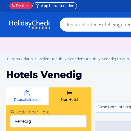
%
Deals
App herunterladen
Europa Urlaub
Italien Urlaub
Venetien Urlaub
Venedig Urlaub
Hotels Venedig
Pauschalreisen
Nur Hotel
Diese Hotelliste z
Reiseziel oder Hotel
Venedig