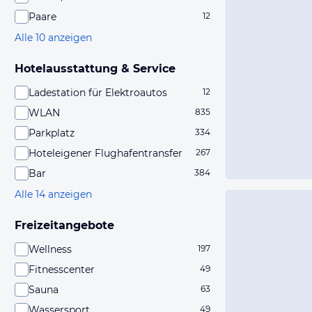
Paare
12
Alle 10 anzeigen
Hotelausstattung & Service
Ladestation für Elektroautos
12
WLAN
835
Parkplatz
334
Hoteleigener Flughafentransfer
267
Bar
384
Alle 14 anzeigen
Freizeitangebote
Wellness
197
Fitnesscenter
49
Sauna
63
Wassersport
49