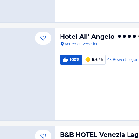
Hotel All' Angelo
Venedig
·
Venetien
43
Bewertungen
100%
5,6
/ 6
B&B HOTEL Venezia La