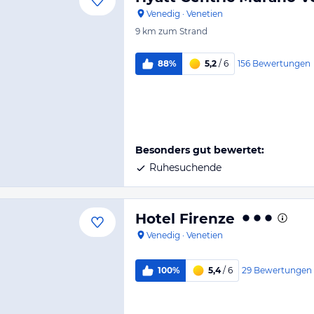
Venedig
·
Venetien
9 km
zum Strand
156
Bewertungen
88%
5,2
/ 6
Besonders gut bewertet:
Ruhesuchende
Hotel Firenze
Venedig
·
Venetien
29
Bewertungen
100%
5,4
/ 6