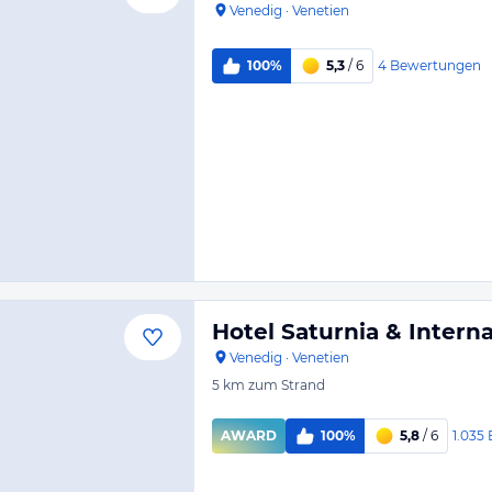
Venedig
·
Venetien
4
Bewertungen
100%
5,3
/ 6
Hotel Saturnia & Interna
Venedig
·
Venetien
5 km
zum Strand
1.035
AWARD
100%
5,8
/ 6