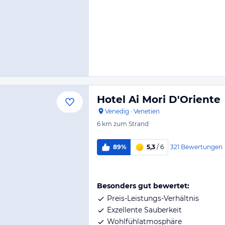
Hotel Ai Mori D'Oriente
Venedig
·
Venetien
6 km
zum Strand
321
Bewertungen
89%
5,3
/ 6
Besonders gut bewertet:
Preis-Leistungs-Verhältnis
Exzellente Sauberkeit
Wohlfühlatmosphäre