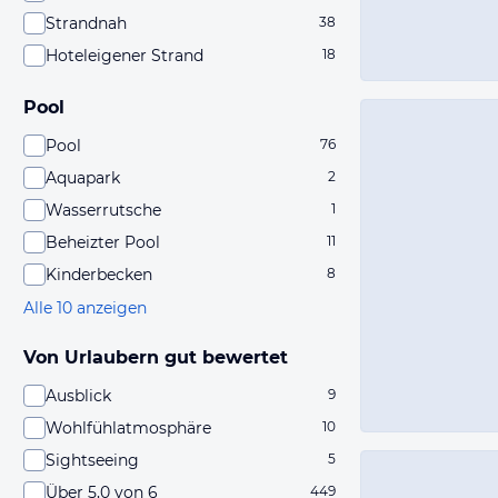
Strandnah
38
Hoteleigener Strand
18
Pool
Pool
76
Aquapark
2
Wasserrutsche
1
Beheizter Pool
11
Kinderbecken
8
Alle 10 anzeigen
Von Urlaubern gut bewertet
Ausblick
9
Wohlfühlatmosphäre
10
Sightseeing
5
Über 5,0 von 6
449