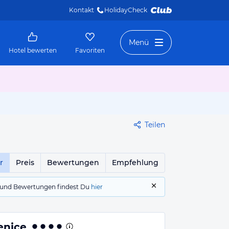
Kontakt
HolidayCheck 
Menü
Hotel bewerten
Favoriten
Teilen
r
Preis
Bewertungen
Empfehlung
gs und Bewertungen findest Du
hier
enice