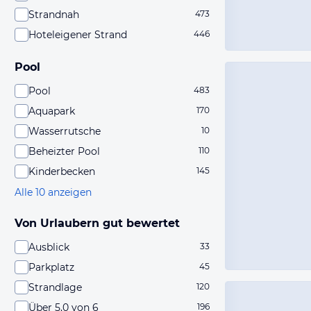
Strandnah
473
Hoteleigener Strand
446
Pool
Pool
483
Aquapark
170
Wasserrutsche
10
Beheizter Pool
110
Kinderbecken
145
Alle 10 anzeigen
Von Urlaubern gut bewertet
Ausblick
33
Parkplatz
45
Strandlage
120
Über 5,0 von 6
196