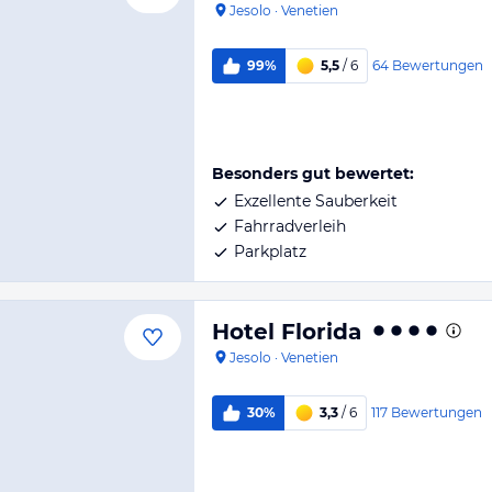
Jesolo
·
Venetien
64
Bewertungen
99%
5,5
/ 6
Besonders gut bewertet:
Exzellente Sauberkeit
Fahrradverleih
Parkplatz
Hotel Florida
Jesolo
·
Venetien
117
Bewertungen
30%
3,3
/ 6