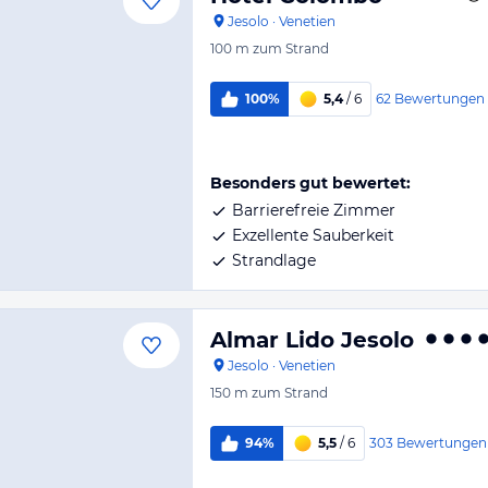
Jesolo
·
Venetien
100 m
zum Strand
62
Bewertungen
100%
5,4
/ 6
Besonders gut bewertet:
Barrierefreie Zimmer
Exzellente Sauberkeit
Strandlage
Almar Lido Jesolo
Jesolo
·
Venetien
150 m
zum Strand
303
Bewertungen
94%
5,5
/ 6