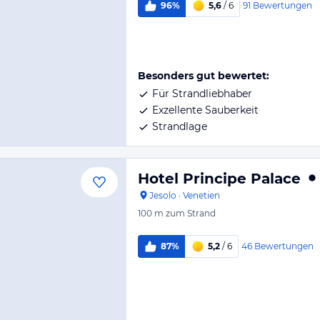
91
Bewertungen
96%
5,6
/ 6
Besonders gut bewertet:
Für Strandliebhaber
Exzellente Sauberkeit
Strandlage
Hotel Principe Palace
Jesolo
·
Venetien
100 m
zum Strand
46
Bewertungen
87%
5,2
/ 6