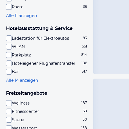
Paare
36
Alle 11 anzeigen
Hotelausstattung & Service
Ladestation für Elektroautos
93
WLAN
661
Parkplatz
814
Hoteleigener Flughafentransfer
186
Bar
317
Alle 14 anzeigen
Freizeitangebote
Wellness
187
Fitnesscenter
68
Sauna
50
Wassersport
138