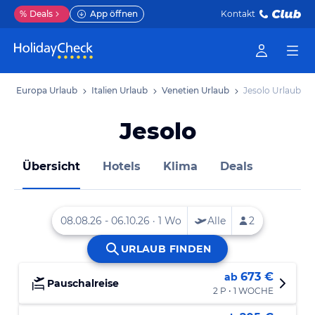
%
Deals
App öffnen
Kontakt
b
Europa Urlaub
Italien Urlaub
Venetien Urlaub
Jesolo Urlaub
Jesolo
Übersicht
Hotels
Klima
Deals
673 €
ab
Pauschalreise
2 P • 1 WOCHE