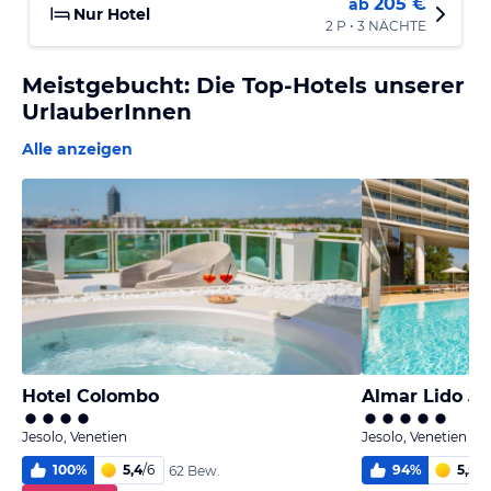
205 €
ab
Nur Hotel
2 P • 3 NÄCHTE
Meistgebucht: Die Top-Hotels unserer
UrlauberInnen
Alle anzeigen
Hotel Colombo
Almar Lido Je
Jesolo, Venetien
Jesolo, Venetien
100
%
5,4
/
6
94
%
5,5
/
6
62 Bew.