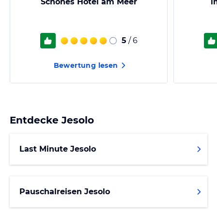
Schönes Hotel am Meer
i
5
/ 6
Bewertung lesen
Entdecke
Jesolo
Last Minute Jesolo
Pauschalreisen Jesolo