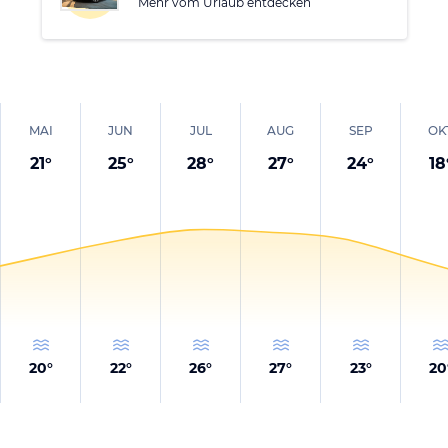
Mehr vom Urlaub entdecken
MAI
JUN
JUL
AUG
SEP
OK
21
°
25
°
28
°
27
°
24
°
18
20
°
22
°
26
°
27
°
23
°
20