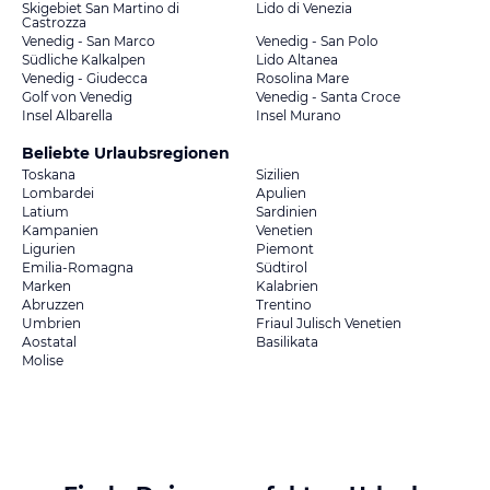
Skigebiet San Martino di
Lido di Venezia
Castrozza
Venedig - San Marco
Venedig - San Polo
Südliche Kalkalpen
Lido Altanea
Venedig - Giudecca
Rosolina Mare
Golf von Venedig
Venedig - Santa Croce
Insel Albarella
Insel Murano
Beliebte Urlaubsregionen
Toskana
Sizilien
Lombardei
Apulien
Latium
Sardinien
Kampanien
Venetien
Ligurien
Piemont
Emilia-Romagna
Südtirol
Marken
Kalabrien
Abruzzen
Trentino
Umbrien
Friaul Julisch Venetien
Aostatal
Basilikata
Molise