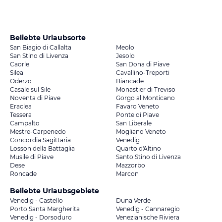
Beliebte Urlaubsorte
San Biagio di Callalta
Meolo
San Stino di Livenza
Jesolo
Caorle
San Dona di Piave
Silea
Cavallino-Treporti
Oderzo
Biancade
Casale sul Sile
Monastier di Treviso
Noventa di Piave
Gorgo al Monticano
Eraclea
Favaro Veneto
Tessera
Ponte di Piave
Campalto
San Liberale
Mestre-Carpenedo
Mogliano Veneto
Concordia Sagittaria
Venedig
Losson della Battaglia
Quarto d'Altino
Musile di Piave
Santo Stino di Livenza
Dese
Mazzorbo
Roncade
Marcon
Beliebte Urlaubsgebiete
Venedig - Castello
Duna Verde
Porto Santa Margherita
Venedig - Cannaregio
Venedig - Dorsoduro
Venezianische Riviera