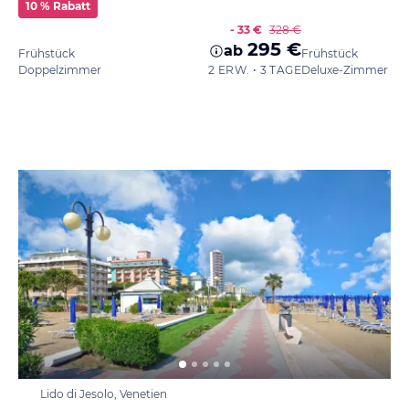
10 % Rabatt
- 33 €
328 €
295 €
ab
Frühstück
Frühstück
Doppelzimmer
2 ERW. • 3 TAGE
Lido di Jesolo, Venetien