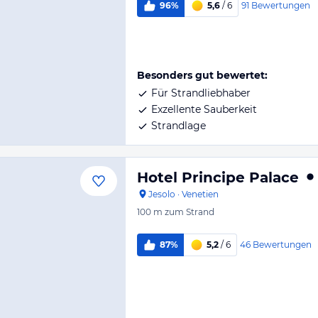
91
Bewertungen
96%
5,6
/ 6
Besonders gut bewertet:
Für Strandliebhaber
Exzellente Sauberkeit
Strandlage
Hotel Principe Palace
Jesolo
·
Venetien
100 m
zum Strand
46
Bewertungen
87%
5,2
/ 6