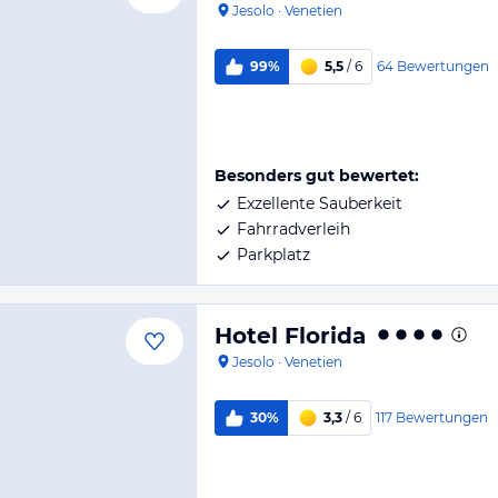
Jesolo
·
Venetien
64
Bewertungen
99%
5,5
/ 6
Besonders gut bewertet:
Exzellente Sauberkeit
Fahrradverleih
Parkplatz
Hotel Florida
Jesolo
·
Venetien
117
Bewertungen
30%
3,3
/ 6