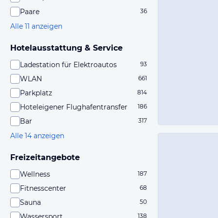
Paare
36
Alle 11 anzeigen
Hotelausstattung & Service
Ladestation für Elektroautos
93
WLAN
661
Parkplatz
814
Hoteleigener Flughafentransfer
186
Bar
317
Alle 14 anzeigen
Freizeitangebote
Wellness
187
Fitnesscenter
68
Sauna
50
Wassersport
138