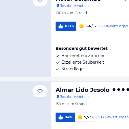
Jesolo
·
Venetien
100 m
zum Strand
62
Bewertungen
100%
5,4
/ 6
Besonders gut bewertet:
Barrierefreie Zimmer
Exzellente Sauberkeit
Strandlage
Almar Lido Jesolo
Jesolo
·
Venetien
150 m
zum Strand
303
Bewertungen
94%
5,5
/ 6