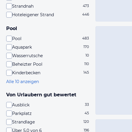
Strandnah
473
Hoteleigener Strand
446
Pool
Pool
483
Aquapark
170
Wasserrutsche
10
Beheizter Pool
110
Kinderbecken
145
Alle 10 anzeigen
Von Urlaubern gut bewertet
Ausblick
33
Parkplatz
45
Strandlage
120
Über 5,0 von 6
196