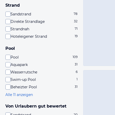
Strand
Sandstrand
78
Direkte Strandlage
32
Strandnah
71
Hoteleigener Strand
19
Pool
Pool
109
Aquapark
31
Wasserrutsche
6
Swim-up Pool
1
Beheizter Pool
31
Alle 11 anzeigen
Von Urlaubern gut bewertet
20