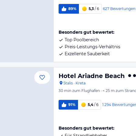
627
Bewertungen
89%
5,3
/ 6
Besonders gut bewertet:
Top Poolbereich
Preis-Leistungs-Verhältnis
Exzellente Sauberkeit
Hotel Ariadne Beach
Stalis
·
Kreta
30 min
zum Flughafen
·
< 25 m
zum Stran
1.294
Bewertunge
91%
5,4
/ 6
Besonders gut bewertet:
Für Strandliebhaber