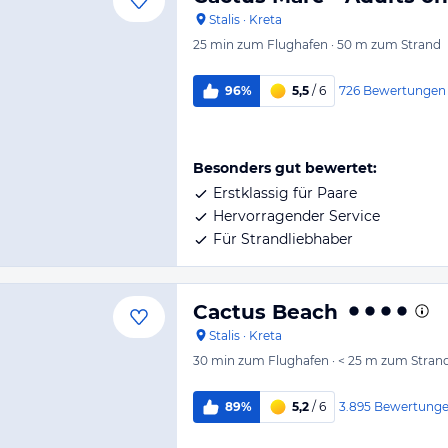
Stalis
·
Kreta
25 min
zum Flughafen
·
50 m
zum Strand
726
Bewertungen
96%
5,5
/ 6
Besonders gut bewertet:
Erstklassig für Paare
Hervorragender Service
Für Strandliebhaber
Cactus Beach
Stalis
·
Kreta
30 min
zum Flughafen
·
< 25 m
zum Stran
3.895
Bewertung
89%
5,2
/ 6