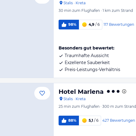
Stalis
·
Kreta
30 min
zum Flughafen
·
1 km
zum Strand
117
Bewertungen
98%
4,9
/ 6
Besonders gut bewertet:
Traumhafte Aussicht
Exzellente Sauberkeit
Preis-Leistungs-Verhältnis
Hotel Marlena
Stalis
·
Kreta
25 min
zum Flughafen
·
300 m
zum Stran
427
Bewertungen
88%
5,1
/ 6