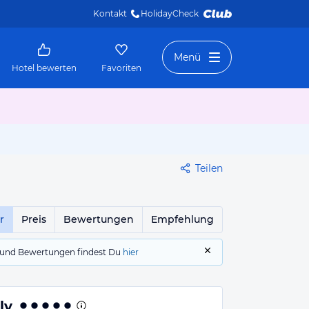
Kontakt
HolidayCheck 
Menü
Hotel bewerten
Favoriten
Teilen
r
Preis
Bewertungen
Empfehlung
gs und Bewertungen findest Du
hier
ly