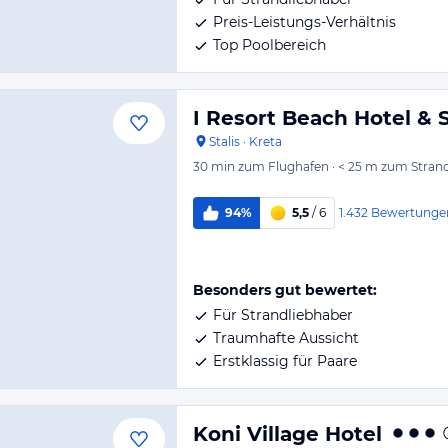
Preis-Leistungs-Verhältnis
Top Poolbereich
I Resort Beach Hotel & 
Stalis
·
Kreta
30 min
zum Flughafen
·
< 25 m
zum Stran
1.432
Bewertunge
94%
5,5
/ 6
Besonders gut bewertet:
Für Strandliebhaber
Traumhafte Aussicht
Erstklassig für Paare
Koni Village Hotel