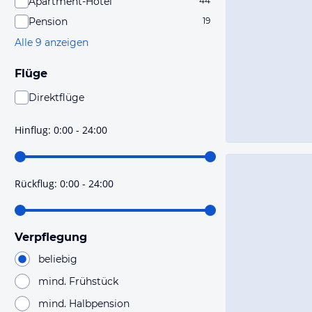
Apartment-Hotel
44
Pension
19
Alle 9 anzeigen
Flüge
Direktflüge
Du findest mit dieser Einstellung Flüge, die mit sehr
hoher Wahrscheinlichkeit Direktflüge sind. Bitte
Hinflug
:
0:00 - 24:00
prüfe vor der Buchung noch einmal die Flugdetails.
Rückflug
:
0:00 - 24:00
Verpflegung
beliebig
mind. Frühstück
mind. Halbpension