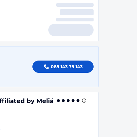
089 143 79 143
filiated by Meliá
d
n