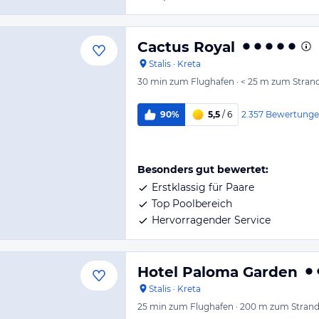
Cactus Royal
Stalis
·
Kreta
30 min
zum Flughafen
·
< 25 m
zum Stran
2.357
Bewertung
90%
5,5
/ 6
Besonders gut bewertet:
Erstklassig für Paare
Top Poolbereich
Hervorragender Service
Hotel Paloma Garden
Stalis
·
Kreta
25 min
zum Flughafen
·
200 m
zum Stran