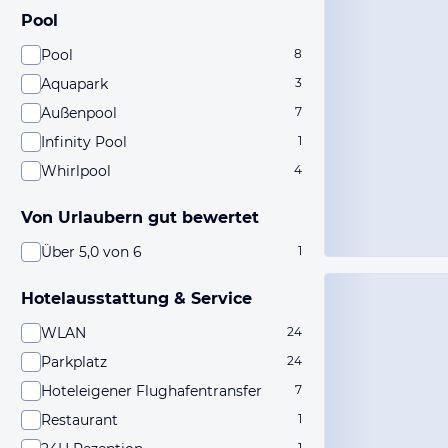
Pool
Pool
8
Aquapark
3
Außenpool
7
Infinity Pool
1
Whirlpool
4
Von Urlaubern gut bewertet
Über 5,0 von 6
1
Hotelausstattung & Service
WLAN
24
Parkplatz
24
Hoteleigener Flughafentransfer
7
Restaurant
1
1