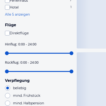
Ferienhaus
7
Hotel
1
Alle 5 anzeigen
Flüge
Direktflüge
Du findest mit dieser Einstellung Flüge, die mit sehr
hoher Wahrscheinlichkeit Direktflüge sind. Bitte
Hinflug
:
0:00 - 24:00
prüfe vor der Buchung noch einmal die Flugdetails.
Rückflug
:
0:00 - 24:00
Verpflegung
beliebig
mind. Frühstück
mind. Halbpension