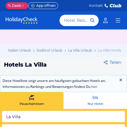
%
Deals
App öffnen
Kontakt
Hotel, Reiseziel
ub
Italien Urlaub
Südtirol Urlaub
La Villa Urlaub
La Villa Hotels
Teilen
Hotels La Villa
Diese Hotelliste zeigt unsere am häufigsten gebuchten Hotels an.
Informationen zu Rankings und Bewertungen findest Du
hier
Pauschalreisen
Nur Hotel
La Villa