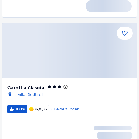
Garni La Ciasota
La Villa
·
Südtirol
2
Bewertungen
100%
6,0
/ 6