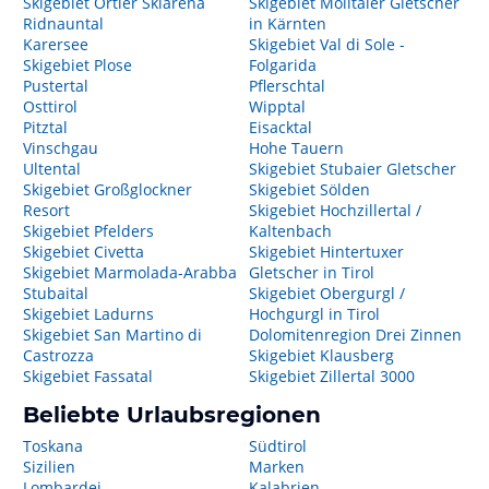
Skigebiet Ortler Skiarena
Skigebiet Mölltaler Gletscher
Ridnauntal
in Kärnten
Karersee
Skigebiet Val di Sole -
Skigebiet Plose
Folgarida
Pustertal
Pflerschtal
Osttirol
Wipptal
Pitztal
Eisacktal
Vinschgau
Hohe Tauern
Ultental
Skigebiet Stubaier Gletscher
Skigebiet Großglockner
Skigebiet Sölden
Resort
Skigebiet Hochzillertal /
Skigebiet Pfelders
Kaltenbach
Skigebiet Civetta
Skigebiet Hintertuxer
Skigebiet Marmolada-Arabba
Gletscher in Tirol
Stubaital
Skigebiet Obergurgl /
Skigebiet Ladurns
Hochgurgl in Tirol
Skigebiet San Martino di
Dolomitenregion Drei Zinnen
Castrozza
Skigebiet Klausberg
Skigebiet Fassatal
Skigebiet Zillertal 3000
Beliebte Urlaubsregionen
Toskana
Südtirol
Sizilien
Marken
Lombardei
Kalabrien