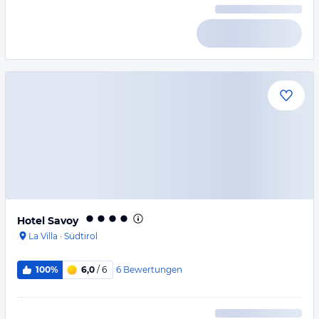
Hotel Savoy
La Villa
·
Südtirol
6
Bewertungen
100%
6,0
/ 6