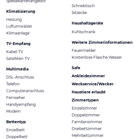
Speisekartenangebot
Schreibtisch
Klimatisierung
Sitzecke
Heizung
Haushaltsgeräte
Luftumwälzer
Kühlschrank
Klimaanlage
Weitere Zimmerinformationen
TV-Empfang
Feuermelder
Kabel-TV
Kostenlose Flasche Wasser
Satelliten-TV
Safe
Multimedia
Ankleidezimmer
DSL-Anschluss
Telefon
Weckservice/Wecker
Computeranschluss
Haustiere erlaubt
Fernseher
Zimmertypen
Handyempfang
Einzelzimmer
Modem
Doppelzimmer
Bettentyp
Familienzimmer
Dreibettzimmer
Einzelbett
Mehrbettzimmer
Doppelbett