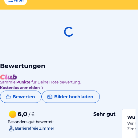
Filter
Bewertungen
Sammle
Punkte
für Deine Hotelbewertung.
Kostenlos anmelden
Bewerten
Bilder hochladen
6,0
Sehr gut
/ 6
Wund
Besonders gut bewertet:
Wir h
Barrierefreie Zimmer
Zimme