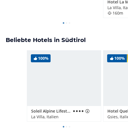
Hotel La 
La Villa, It
160m
Beliebte Hotels in Südtirol
100%
100%
Soleil Alpine Lifestyle Hotel
La Villa, Italien
Gsies, Ital