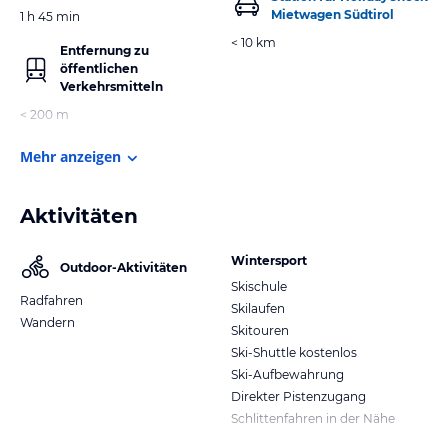
Mietwagen Südtirol
1 h 45 min
< 10 km
Entfernung zu
öffentlichen
Verkehrsmitteln
< 200 m
Mehr anzeigen
Aktivitäten
Wintersport
Outdoor-Aktivitäten
Skischule
Radfahren
Skilaufen
Wandern
Skitouren
Ski-Shuttle kostenlos
Ski-Aufbewahrung
Direkter Pistenzugang
Schlittenfahren in der Nähe