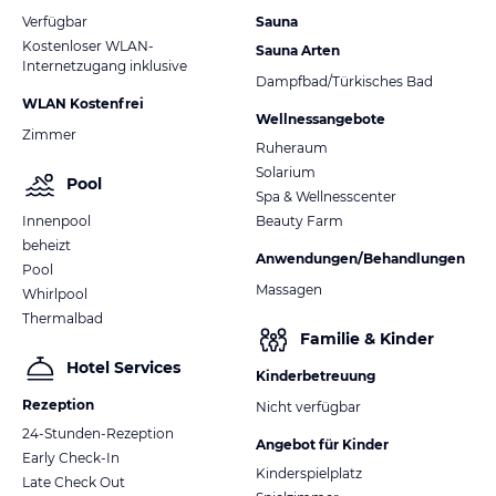
Verfügbar
Sauna
Kostenloser WLAN-
Sauna Arten
Internetzugang inklusive
Dampfbad/Türkisches Bad
WLAN Kostenfrei
Wellnessangebote
Zimmer
Ruheraum
Solarium
Pool
Spa & Wellnesscenter
Innenpool
Beauty Farm
beheizt
Anwendungen/Behandlungen
Pool
Massagen
Whirlpool
Thermalbad
Familie & Kinder
Hotel Services
Kinderbetreuung
Rezeption
Nicht verfügbar
24-Stunden-Rezeption
Angebot für Kinder
Early Check-In
Kinderspielplatz
Late Check Out