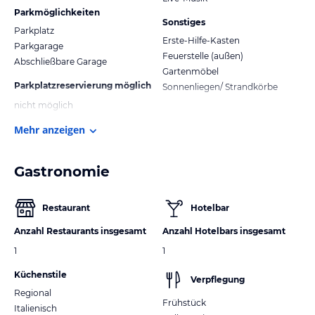
Parkmöglichkeiten
Sonstiges
Parkplatz
Erste-Hilfe-Kasten
Parkgarage
Feuerstelle (außen)
Abschließbare Garage
Gartenmöbel
Parkplatzreservierung möglich
Sonnenliegen/ Strandkörbe
nicht möglich
Mehr anzeigen
Gastronomie
Restaurant
Hotelbar
Anzahl Restaurants insgesamt
Anzahl Hotelbars insgesamt
1
1
Küchenstile
Verpflegung
Regional
Frühstück
Italienisch