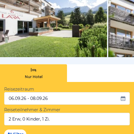
vom Hotelie
Nur Hotel
Reisezeitraum
06.09.26 - 08.09.26
Reiseteilnehmer & Zimmer
2 Erw, 0 Kinder, 1 Zi.