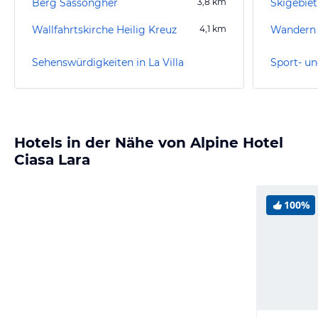
Berg Sassongher
3,8
km
Skigebiet
Wallfahrtskirche Heilig Kreuz
4,1
km
Wandern 
Sehenswürdigkeiten in La Villa
Sport- un
Hotels in der Nähe von Alpine Hotel
Ciasa Lara
100%