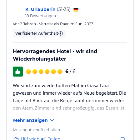
Sonstige Einrichtungen und Services
K_Urlauberin
(
31-35
)
Das Hotel bietet Ihnen klimatisierte Wohneinheiten an. Zur
18
Bewertungen
Ausstattung gehört selbstverständlich auch ein Aufzug. Für die
Vor 2 Jahren • Verreist als Paar im Juni 2023
Nutzung des Parkplatzes fallen keine Gebühren an.
Verifizierter Aufenthalt
Hinweis:
Allgemeine und unverbindliche
Hoteliers-/Veranstalter-/Kataloginformationen. Alle Angaben
ohne Gewähr und ohne Prüfung durch HolidayCheck. Bitte
Hervorragendes Hotel - wir sind
lies vor der Buchung die verbindlichen
Angebotsdetails
des
Wiederholungstäter
jeweiligen Veranstalters.
6
/ 6
Wir sind zum wiederholten Mal im Ciasa Lara
gewesen und immer wieder aufs Neue begeistert. Die
Lage mit Blick auf die Berge raubt uns immer wieder
den Atem. Zimmer sind sehr großzügig, das Essen ist
absolut herausragend.
Mehr anzeigen
Meilengutschrift erhalten
Hilfreich
Teilen