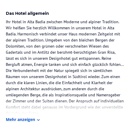
Das Hotel allgemein
Ihr Hotel in Alta Badia zwischen Moderne und alpiner Tradition.
Wir heißen Sie herzlich Willkommen in unserem Hotel in Alta
Badia. Harmonisch verbindet unser Haus modernen Zeitgeist mit
der alpinen Tradition. Umgeben von den bleichen Bergen der
Dolomiten, von den grünen oder verschneiten Wiesen des
Gadertals und im Antlitz der berühmt-berüchtigten Gran Risa,
lässt es sich in unserem Designhotel gut entspannen. Reine
Bergluft atmen, Energie tanken und sich einfach glücklich fühlen...
Die Verbundenheit mit der Natur spiegelt sich in sämtlichen
Räumen von unserem Designhotel in Südtirol wieder. Zum einen
durch die klaren Linien, die die Einfachheit und Klarheit der
alpinen Architektur ausdrücken, zum anderen durch die
umliegenden Berge, die als Inspirationsquelle und Namensgeber
der Zimmer und der Suiten dienen. Der Anspruch auf individuellen
Komfort steht dabei genauso im Vordergrund wie der unverstellte
Blick für das Echte.
Mehr anzeigen
Das Ergebnis: Ein stilvolles Urlaubszuhause, das harmonisch mit