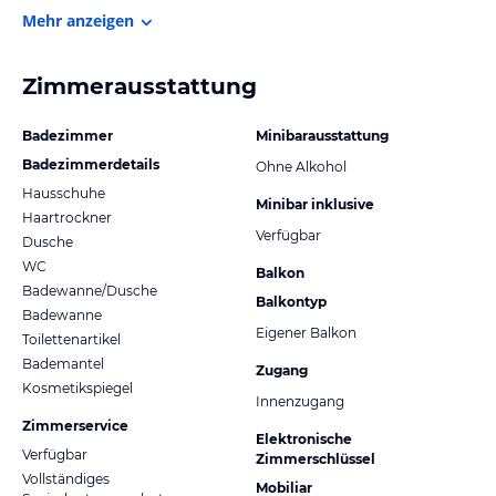
Mehr anzeigen
Zimmerausstattung
Badezimmer
Minibarausstattung
Badezimmerdetails
Ohne Alkohol
Hausschuhe
Minibar inklusive
Haartrockner
Verfügbar
Dusche
WC
Balkon
Badewanne/Dusche
Balkontyp
Badewanne
Eigener Balkon
Toilettenartikel
Bademantel
Zugang
Kosmetikspiegel
Innenzugang
Zimmerservice
Elektronische
Verfügbar
Zimmerschlüssel
Vollständiges
Mobiliar