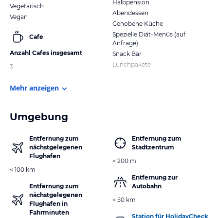
Halbpension
Vegetarisch
Abendessen
Vegan
Gehobene Küche
Spezielle Diät-Menüs (auf
Cafe
Anfrage)
Anzahl Cafes insgesamt
Snack Bar
Lunchpakete
3
Mehr anzeigen
Umgebung
Entfernung zum
Entfernung zum
nächstgelegenen
Stadtzentrum
Flughafen
< 200 m
< 100 km
Entfernung zur
Entfernung zum
Autobahn
nächstgelegenen
< 50 km
Flughafen in
Fahrminuten
Station für HolidayCheck