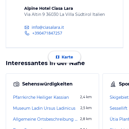
Alpine Hotel Ciasa Lara
Via Altin 9 36030 La Villa Südtirol Italien
info@ciasalara.it
+390471847257
Karte
Interessantes in der Nähe
Sehenswürdigkeiten
Spor
Pfarrkirche Heiliger Kassian
2,4
km
Skigebiet 
Museum Ladin Ursus Ladinicus
2,5
km
Sessellif
Allgemeine Ortsbeschreibung San Cassiano
2,8
km
Ütia Planf