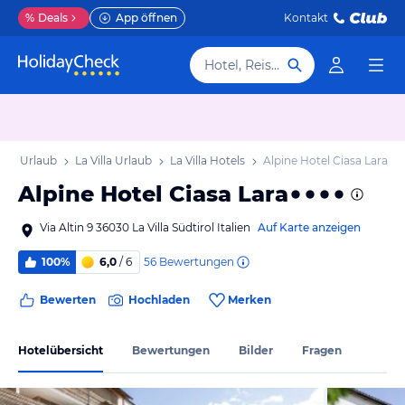
%
Deals
App öffnen
Kontakt
Hotel, Reiseziel
irol Urlaub
La Villa Urlaub
La Villa Hotels
Alpine Hotel Ciasa Lara
Alpine Hotel Ciasa Lara
Via Altin 9 36030 La Villa Südtirol Italien
Auf Karte anzeigen
56
Bewertungen
100%
6,0
/ 6
Bewerten
Hochladen
Merken
Hotelübersicht
Bewertungen
Bilder
Fragen