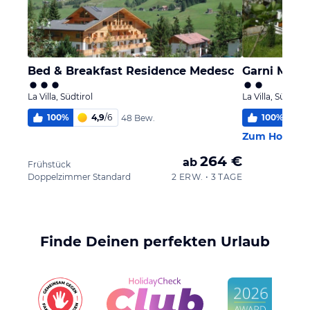
Bed & Breakfast Residence Medesc
Garni Miri
La Villa, Südtirol
La Villa, Südtirol
100
%
4,9
/
6
100
%
5
48 Bew.
Zum Hotel
264 €
ab
Frühstück
Doppelzimmer Standard
2 ERW. • 3 TAGE
Finde Deinen perfekten Urlaub