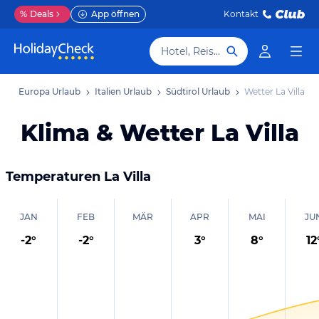
%
Deals
App öffnen
Kontakt
Hotel, Reiseziel
b
Europa Urlaub
Italien Urlaub
Südtirol Urlaub
Wetter La Villa
Klima & Wetter La Villa
Temperaturen
La Villa
JAN
FEB
MÄR
APR
MAI
JU
-2
°
-2
°
3
°
8
°
12