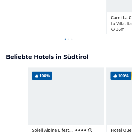
Garni La C
La Villa, It
36m
Beliebte Hotels in Südtirol
100%
100%
Soleil Alpine Lifestyle Hotel