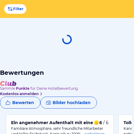
Filter
Bewertungen
Sammle
Punkte
für Deine Hotelbewertung.
Kostenlos anmelden
Bewerten
Bilder hochladen
Ein angenehmer Aufenthalt mit einem tollen Frühstüc
6
/ 6
Toll
Familiäre Atmosphäre, sehr freundliche Mitarbeiter
Kann 
und tolles Frühstück. Kann ich zu 100%…
weiterlesen
nette