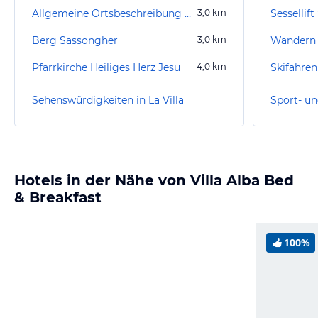
Allgemeine Ortsbeschreibung San Cassiano
3,0
km
Sessellif
Berg Sassongher
3,0
km
Wandern 
Pfarrkirche Heiliges Herz Jesu
4,0
km
Skifahren
Sehenswürdigkeiten in La Villa
Sport- un
Hotels in der Nähe von Villa Alba Bed
& Breakfast
100%