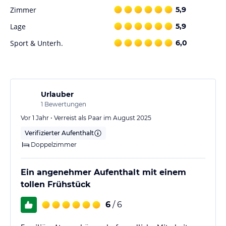
Zimmer
5,9
Hinweis:
Allgemeine und unverbindliche
Lage
5,9
Hoteliers-/Veranstalter-/Kataloginformationen. Alle Angaben
ohne Gewähr und ohne Prüfung durch HolidayCheck. Bitte
Sport & Unterh.
6,0
lies vor der Buchung die verbindlichen
Angebotsdetails
des
jeweiligen Veranstalters.
Urlauber
1
Bewertungen
Vor 1 Jahr • Verreist als Paar im August 2025
Verifizierter Aufenthalt
Doppelzimmer
Ein angenehmer Aufenthalt mit einem
tollen Frühstück
6
/ 6