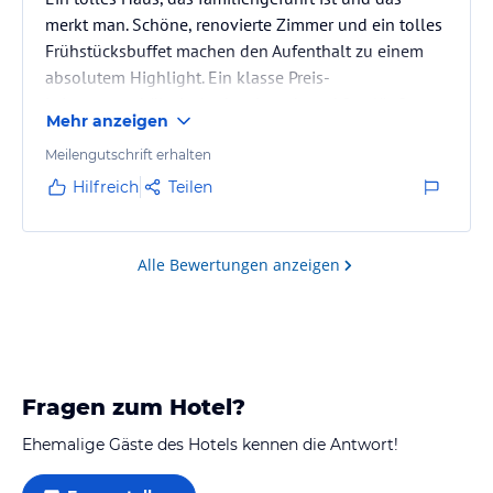
merkt man. Schöne, renovierte Zimmer und ein tolles
Frühstücksbuffet machen den Aufenthalt zu einem
absolutem Highlight. Ein klasse Preis-
Leistungsverhältnis. Auch sehr nah und fussläufig zur
Mehr anzeigen
Gondel gelegen.
Meilengutschrift erhalten
Hilfreich
Teilen
Alle Bewertungen anzeigen
Fragen zum Hotel?
Ehemalige Gäste des Hotels kennen die Antwort!