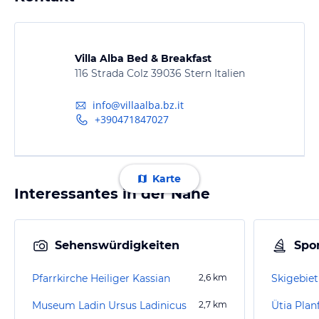
Villa Alba Bed & Breakfast
116 Strada Colz 39036 Stern Italien
info@villaalba.bz.it
+390471847027
Karte
Interessantes in der Nähe
Sehenswürdigkeiten
Spor
Pfarrkirche Heiliger Kassian
2,6
km
Skigebiet 
Museum Ladin Ursus Ladinicus
2,7
km
Ütia Planf