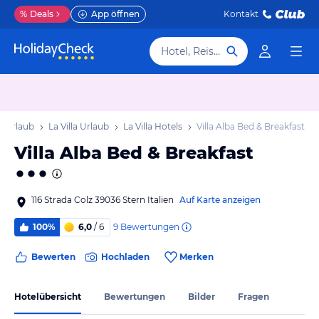
%
Deals
App öffnen
Kontakt
Hotel, Reiseziel
l Urlaub
La Villa Urlaub
La Villa Hotels
Villa Alba Bed & Breakfast
Villa Alba Bed & Breakfast
116 Strada Colz 39036 Stern Italien
Auf Karte anzeigen
9
Bewertungen
100%
6,0
/ 6
Bewerten
Hochladen
Merken
Hotelübersicht
Bewertungen
Bilder
Fragen