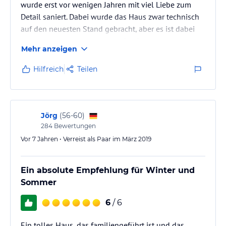
wurde erst vor wenigen Jahren mit viel Liebe zum
Detail saniert. Dabei wurde das Haus zwar technisch
auf den neuesten Stand gebracht, aber es ist dabei
viel Altes erhalten geblieben. Die Bäder sind modern,
Mehr anzeigen
die Zimmer geräumig mit viel Holz und die Betten
sehr bequem. Die Doppelzimmer bieten einen tollen
Hilfreich
Teilen
Bergblick. Einige haben einen kleinen Balkon. Die
Zimmer haben TV auch mit deutschen Programmen.
W-LAN ist vorhanden. Es gibt Abstellmöglichkeiten
für Skier und…
Jörg
(
56-60
)
284
Bewertungen
Vor 7 Jahren • Verreist als Paar im März 2019
Ein absolute Empfehlung für Winter und
Sommer
6
/ 6
Ein tolles Haus, das familiengeführt ist und das