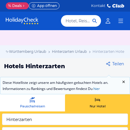
%
Deals
App öffnen
Kontakt
Hotel, Reiseziel
aden-Württemberg Urlaub
Hinterzarten Urlaub
Hinterzarten Hotels
Teilen
Hotels Hinterzarten
Diese Hotelliste zeigt unsere am häufigsten gebuchten Hotels an.
Informationen zu Rankings und Bewertungen findest Du
hier
Pauschalreisen
Nur Hotel
Hinterzarten