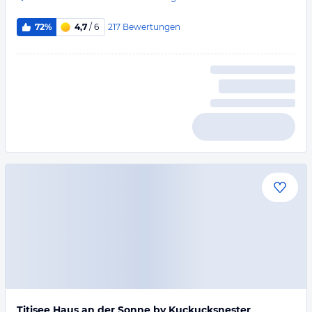
217
Bewertungen
72%
4,7
/ 6
Titisee Haus an der Sonne by Kuckucksnester