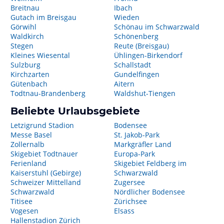
Breitnau
Ibach
Gutach im Breisgau
Wieden
Görwihl
Schönau im Schwarzwald
Waldkirch
Schönenberg
Stegen
Reute (Breisgau)
Kleines Wiesental
Ühlingen-Birkendorf
Sulzburg
Schallstadt
Kirchzarten
Gundelfingen
Gütenbach
Aitern
Todtnau-Brandenberg
Waldshut-Tiengen
Beliebte Urlaubsgebiete
Letzigrund Stadion
Bodensee
Messe Basel
St. Jakob-Park
Zollernalb
Markgräfler Land
Skigebiet Todtnauer
Europa-Park
Ferienland
Skigebiet Feldberg im
Kaiserstuhl (Gebirge)
Schwarzwald
Schweizer Mittelland
Zugersee
Schwarzwald
Nördlicher Bodensee
Titisee
Zürichsee
Vogesen
Elsass
Hallenstadion Zürich