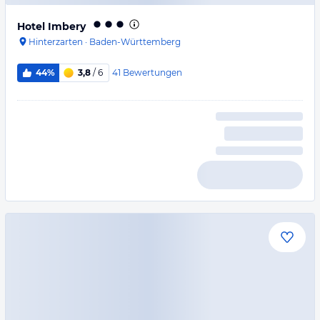
Hotel Imbery
Hinterzarten
·
Baden-Württemberg
41
Bewertungen
44%
3,8
/ 6