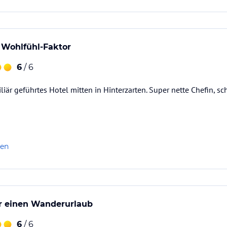
t Wohlfühl-Faktor
6
/ 6
miliär geführtes Hotel mitten in Hinterzarten. Super nette Chefin, 
len
ür einen Wanderurlaub
6
/ 6