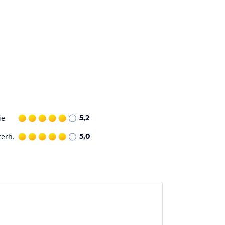
ie
5,2
terh.
5,0