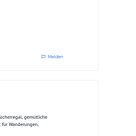
en, Bahn und Bus können im
Melden
 Bücherregal, gemütliche
t für Wanderungen,