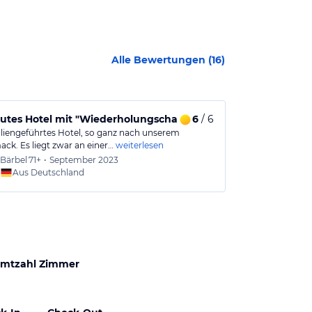
Alle Bewertungen (
16
)
utes Hotel mit "Wiederholungscharakter"
6
/ 6
Tolles Hotel
iliengeführtes Hotel, so ganz nach unserem
Nettes, kleines
ck. Es liegt zwar an einer…
weiterlesen
Hinterzarten. S
Bärbel
71+
•
September 2023
Axel
61
Aus Deutschland
Aus
mtzahl Zimmer