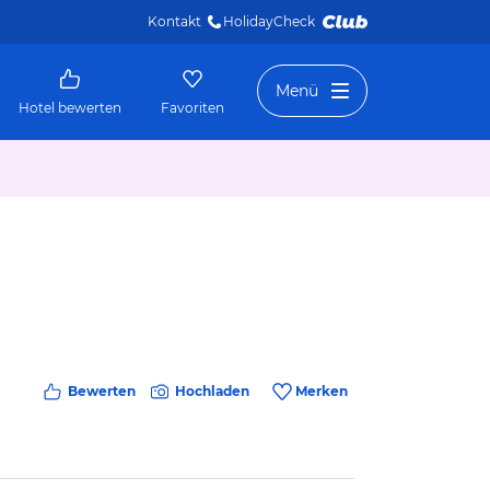
Kontakt
HolidayCheck 
Menü
Hotel bewerten
Favoriten
Bewerten
Hochladen
Merken