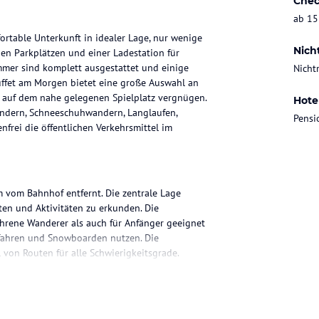
Chec
ab 15
ortable Unterkunft in idealer Lage, nur wenige
Nich
en Parkplätzen und einer Ladestation für
mmer sind komplett ausgestattet und einige
Nicht
uffet am Morgen bietet eine große Auswahl an
 auf dem nahe gelegenen Spielplatz vergnügen.
Hote
andern, Schneeschuhwandern, Langlaufen,
Pensi
rei die öffentlichen Verkehrsmittel im
m vom Bahnhof entfernt. Die zentrale Lage
en und Aktivitäten zu erkunden. Die
hrene Wanderer als auch für Anfänger geeignet
ifahren und Snowboarden nutzen. Die
von Routen für alle Schwierigkeitsgrade.
verfügen über alle notwendigen
ieten ein modernes Bad mit Dusche oder