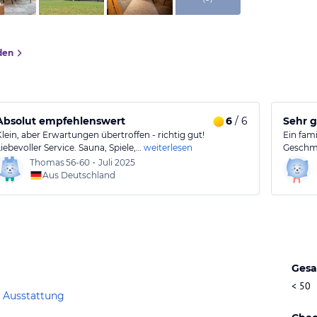
den
Absolut empfehlenswert
6
/ 6
Sehr g
Klein, aber Erwartungen übertroffen - richtig gut!
Ein fam
Liebevoller Service. Sauna, Spiele,…
weiterlesen
Geschma
Thomas
56-60
•
Juli 2025
Aus Deutschland
Gesa
< 50
 Ausstattung