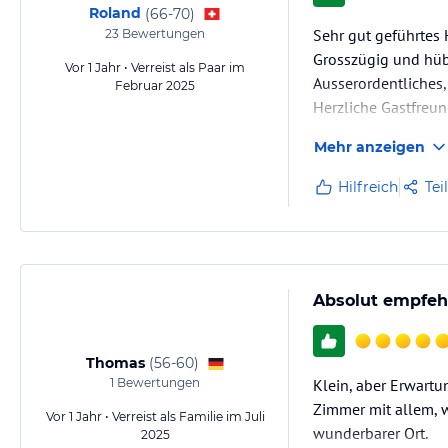
Roland
(
66-70
)
Sehr gut geführtes 
23
Bewertungen
Grosszügig und hüb
Vor 1 Jahr • Verreist als Paar im
Ausserordentliches,
Februar 2025
Herzliche Gastfreu
Wanderwege beginne
Mehr anzeigen
Schwarzwald mit der
Diverse Restaurant
Hilfreich
Tei
Wir…
Absolut empfeh
Thomas
(
56-60
)
1
Bewertungen
Klein, aber Erwartun
Zimmer mit allem, 
Vor 1 Jahr • Verreist als Familie im Juli
wunderbarer Ort.
2025