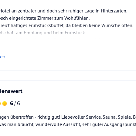
Hotel an zentraler und doch sehr ruhiger Lage in Hinterzarten.
sch eingerichtete Zimmer zum Wohlfühlen.
 reichhaltiges Frühstücksbuffet, da bleiben keine Wünsche offen.
ndschaft am Empfang und beim Frühstück.
n direkt beim Hotel, der Bahnhof ist in zwei Minuten zu erreich
 Gästekarte gratis benutzt werden.
s sind in unmittelbarer Umgebung des Hotels gelegen.
len
lenswert
6
/ 6
gen übertroffen - richtig gut! Liebevoller Service. Sauna, Spiele,
was man braucht, wundervolle Aussicht, sehr guter Ausgangspunk