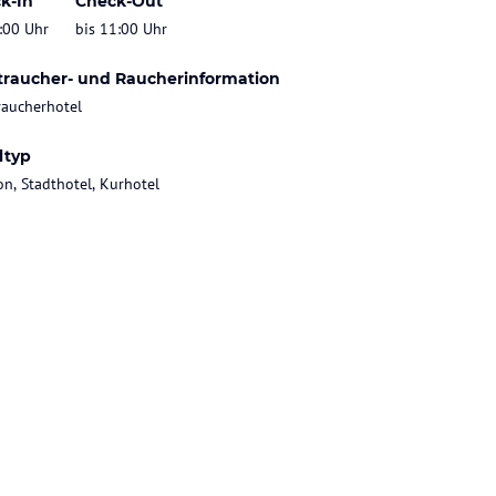
k-In
Check-Out
:00 Uhr
bis 11:00 Uhr
traucher- und Raucherinformation
raucherhotel
ltyp
on, Stadthotel, Kurhotel