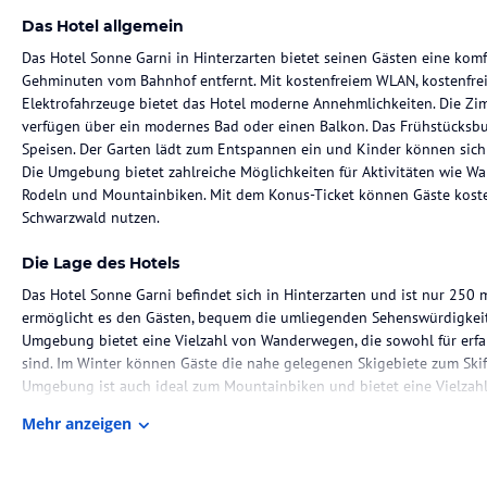
Das Hotel allgemein
Das Hotel Sonne Garni in Hinterzarten bietet seinen Gästen eine komf
Gehminuten vom Bahnhof entfernt. Mit kostenfreiem WLAN, kostenfrei
Elektrofahrzeuge bietet das Hotel moderne Annehmlichkeiten. Die Zi
verfügen über ein modernes Bad oder einen Balkon. Das Frühstücksb
Speisen. Der Garten lädt zum Entspannen ein und Kinder können sich
Die Umgebung bietet zahlreiche Möglichkeiten für Aktivitäten wie W
Rodeln und Mountainbiken. Mit dem Konus-Ticket können Gäste kostenf
Schwarzwald nutzen.
Die Lage des Hotels
Das Hotel Sonne Garni befindet sich in Hinterzarten und ist nur 250 
ermöglicht es den Gästen, bequem die umliegenden Sehenswürdigkeit
Umgebung bietet eine Vielzahl von Wanderwegen, die sowohl für erfa
sind. Im Winter können Gäste die nahe gelegenen Skigebiete zum Sk
Umgebung ist auch ideal zum Mountainbiken und bietet eine Vielzahl 
Mehr anzeigen
Zimmer / Unterbringung im Hotel
Die Zimmer im Hotel Sonne Garni sind komfortabel eingerichtet und 
Annehmlichkeiten für einen angenehmen Aufenthalt. Einige Zimmer b