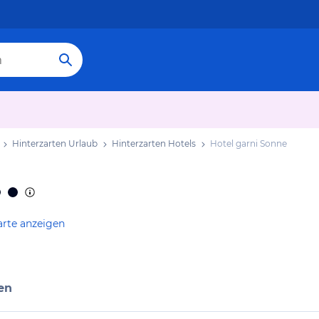
Hinterzarten Urlaub
Hinterzarten Hotels
Hotel garni Sonne
arte anzeigen
en