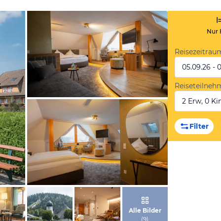
Nur 
Reisezeitrau
05.09.26 - 
Reiseteilneh
2 Erw, 0 Kin
von Booking.com
Filter
von Booking.com
Alle Bilder
(
9
)