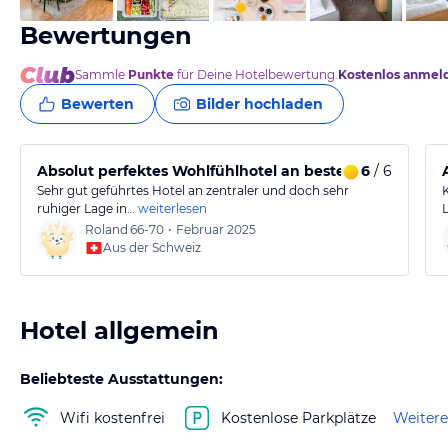
Bewertungen
Sammle
Punkte
für Deine Hotelbewertung.
Kostenlos anmel
Bewerten
Bilder hochladen
Absolut perfektes Wohlfühlhotel an bester Lage
6
/ 6
Sehr gut geführtes Hotel an zentraler und doch sehr
ruhiger Lage in…
weiterlesen
Roland
66-70
•
Februar 2025
Aus der Schweiz
Hotel allgemein
Beliebteste Ausstattungen:
Wifi kostenfrei
Kostenlose Parkplätze
Weitere