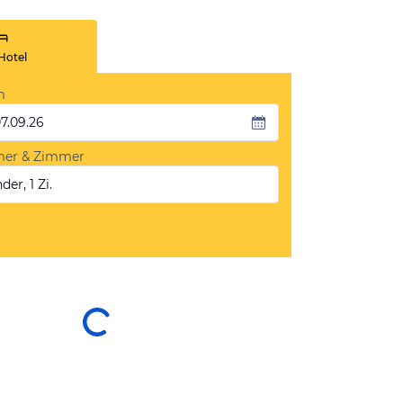
Hotel
m
07.09.26
mer & Zimmer
der, 1 Zi.