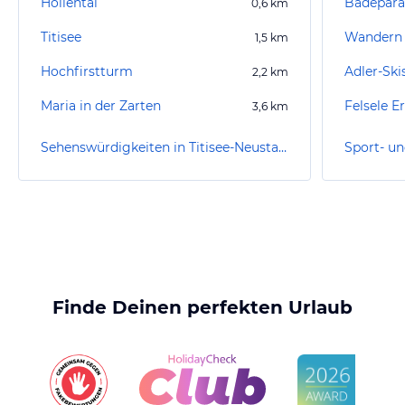
Höllental
Badepara
0,6
km
Titisee
Wandern 
1,5
km
Hochfirstturm
Adler-Ski
2,2
km
Maria in der Zarten
Felsele E
3,6
km
Sehenswürdigkeiten in Titisee-Neustadt
Finde Deinen perfekten Urlaub