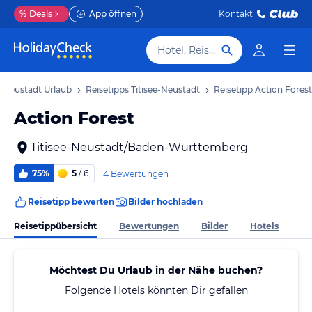
%
Deals
App öffnen
Kontakt
Hotel, Reiseziel
e-Neustadt Urlaub
Reisetipps Titisee-Neustadt
Reisetipp Action Forest
Action Forest
Titisee-Neustadt/Baden-Württemberg
75%
5
/ 6
4 Bewertungen
Reisetipp bewerten
Bilder hochladen
Reisetippübersicht
Bewertungen
Bilder
Hotels
Möchtest Du Urlaub in der Nähe buchen?
Folgende Hotels könnten Dir gefallen