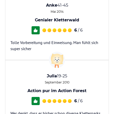
Anke
41-45
Mai 2014
Genialer Kletterwald
6
/ 6
Tolle Vorbereitung und Einweisung. Man fühlt sich
super sicher
Julia
19-25
September 2010
Action pur im Action Forest
6
/ 6
Wer denkt, dass er bisher schon diverse Kletterparks