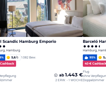
l Scandic Hamburg Emporio
Barceló H
rg, Hamburg
Hamburg, Ham
8
%
5,6
/
6
95
%
5,
1.082 Bew.
 Cashback
40 € Cashbac
Flug
1.443 €
ab
Verpflegung
ohne Verpflegu
lzimmer
2 ERW. • 1 WOCHE
Doppelzimmer