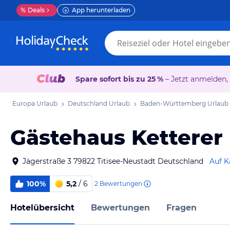
%
Deals
App herunterladen
Spare sofort bis zu 25 %
– Jetzt anmelden,
Europa Urlaub
Deutschland Urlaub
Baden-Württemberg Urlaub
Gästehaus Ketterer
Jägerstraße 3 79822 Titisee-Neustadt Deutschland
Auf K
100%
5,2
/ 6
2
Bewertungen
Hotelübersicht
Bewertungen
Fragen