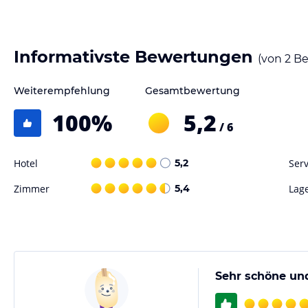
Informativste Bewertungen
(von
2
Be
Weiterempfehlung
Gesamtbewertung
100
%
5,2
/ 6
Hotel
5,2
Serv
Zimmer
5,4
Lag
Sehr schöne un