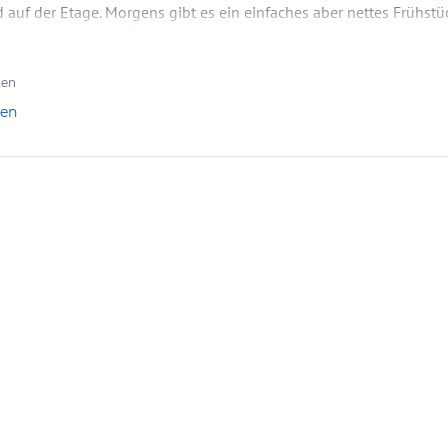
auf der Etage. Morgens gibt es ein einfaches aber nettes Frühstü
d-Card ist man mit ÖNV ohne weitere Kosten mobil (sogar bis Bas
sind…
ten
len