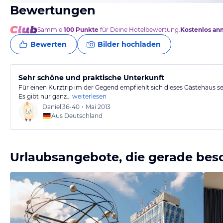
Bewertungen
Sammle
100
Punkte
für Deine Hotelbewertung.
Kostenlos an
Bewerten
Bilder hochladen
Sehr schöne und praktische Unterkunft
Für einen Kurztrip im der Gegend empfiehlt sich dieses Gästehaus se
Es gibt nur ganz…
weiterlesen
Daniel
36-40
•
Mai 2013
Aus Deutschland
Urlaubsangebote, die gerade bes