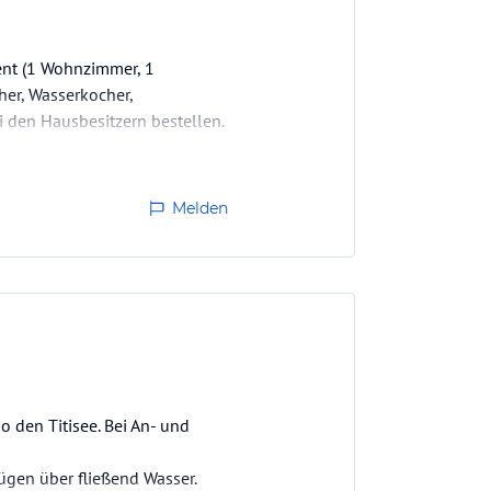
ment (1 Wohnzimmer, 1
her, Wasserkocher,
 den Hausbesitzern bestellen.
s- und Event…
Melden
o den Titisee. Bei An- und
ügen über fließend Wasser.