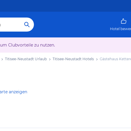
Hotel bewe
 um Clubvorteile zu nutzen.
Titisee-Neustadt Urlaub
Titisee-Neustadt Hotels
Gästehaus Ketter
arte anzeigen