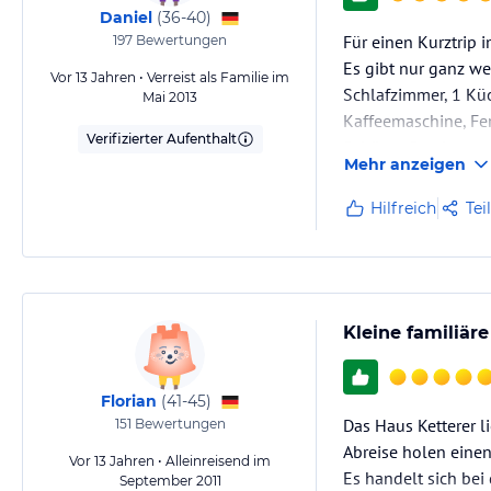
Daniel
(
36-40
)
Für einen Kurztrip 
197
Bewertungen
Es gibt nur ganz we
Vor 13 Jahren • Verreist als Familie im
Schlafzimmer, 1 Küc
Mai 2013
Kaffeemaschine, Fe
Verifizierter Aufenthalt
Schöner Service.
Mehr anzeigen
Die Schwarzwaldkart
Hilfreich
Tei
Kleine familiär
Florian
(
41-45
)
Das Haus Ketterer li
151
Bewertungen
Abreise holen eine
Vor 13 Jahren • Alleinreisend im
Es handelt sich bei
September 2011