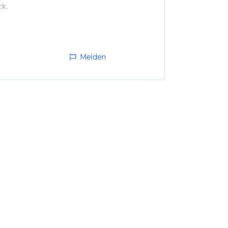
ck.
el und Rottweil) und auch
Melden