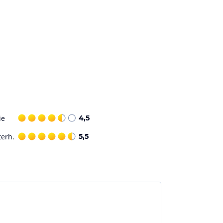
ie
4,5
terh.
5,5