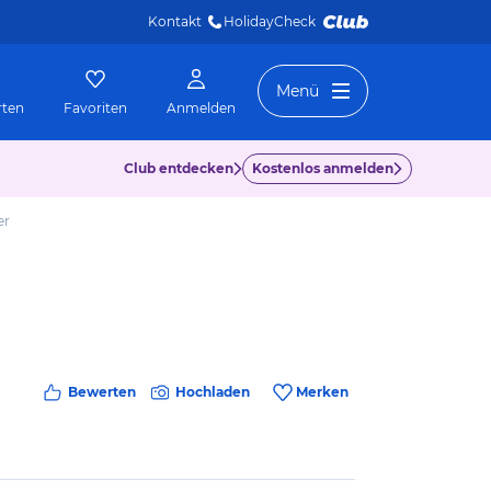
Kontakt
HolidayCheck 
Menü
rten
Favoriten
Anmelden
Club entdecken
Kostenlos anmelden
er
Bewerten
Hochladen
Merken