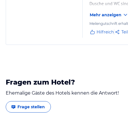
Dusche und WC sind 
Mit der Schwarzwal
Mehr anzeigen
viele Attraktionen 
Meilengutschrift erhal
Hilfreich
Tei
Fragen zum Hotel?
Ehemalige Gäste des Hotels kennen die Antwort!
Frage stellen