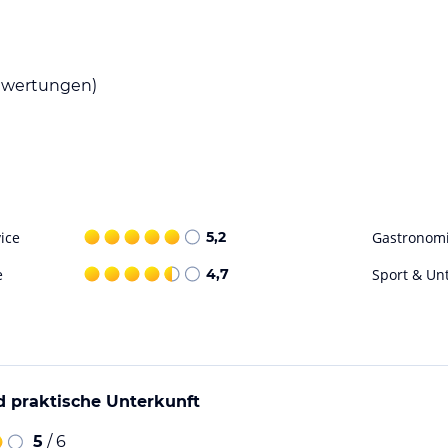
wertungen)
ice
5,2
Gastronom
e
4,7
Sport & Un
d praktische Unterkunft
5
/ 6