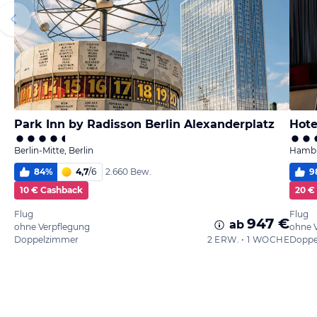
Park Inn by Radisson Berlin Alexanderplatz
Hote
Berlin-Mitte, Berlin
Hambu
84
%
4,7
/
6
9
2.660 Bew.
10 € Cashback
20 €
Flug
Flug
947 €
ab
ohne Verpflegung
ohne 
Doppelzimmer
2 ERW. • 1 WOCHE
Doppe