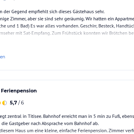
im der Gegend empfiehlt sich dieses Gästehaus sehr.
nige Zimmer, aber sie sind sehr geräumig. Wir hatten ein Appart
he und 1 Bad) Es war alles vorhanden. Geschirr, Besteck, Handtüc
rnseher mit Sat-Empfang. Zum Frühstück konnten wir Brötchen bei
e ist inclusive und bietet dadurch sehr sehr viel schöne Ausflug
len
e Ferienpension
5,7
/ 6
egt zentral in Titisee. Bahnhof erreicht man in 5 min zu Fuß, ebens
n die Gastgeber nach Absprache vom Bahnhof ab.
 diesem Haus um eine kleine, einfache Ferienpension. Zimmer verf