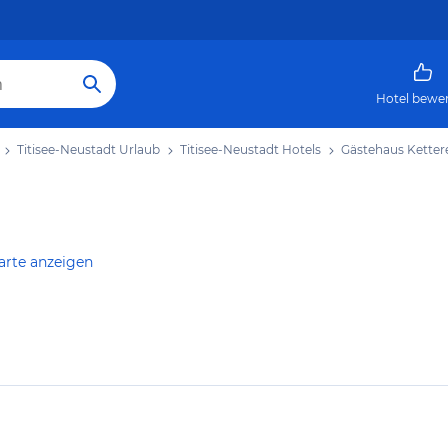
Hotel bewe
Titisee-Neustadt Urlaub
Titisee-Neustadt Hotels
Gästehaus Ketter
arte anzeigen