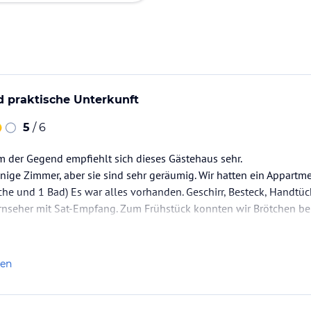
d praktische Unterkunft
5
/ 6
im der Gegend empfiehlt sich dieses Gästehaus sehr.
nige Zimmer, aber sie sind sehr geräumig. Wir hatten ein Appart
he und 1 Bad) Es war alles vorhanden. Geschirr, Besteck, Handtüc
rnseher mit Sat-Empfang. Zum Frühstück konnten wir Brötchen bei
e ist inclusive und bietet dadurch sehr sehr viel schöne Ausflug
len