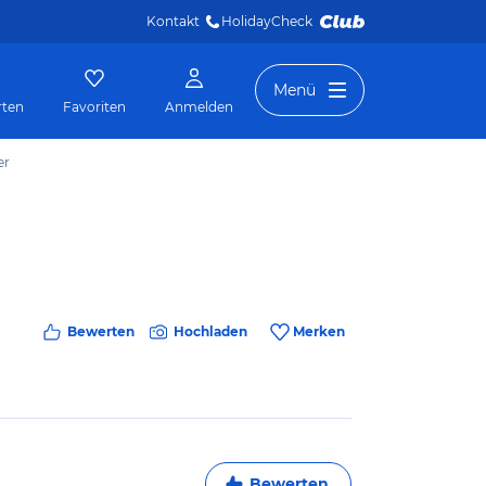
Kontakt
HolidayCheck 
Menü
rten
Favoriten
Anmelden
er
Bewerten
Hochladen
Merken
Bewerten