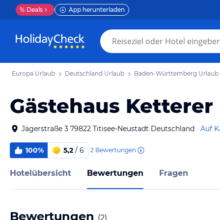
%
Deals
App herunterladen
Europa Urlaub
Deutschland Urlaub
Baden-Württemberg Urlaub
Gästehaus Ketterer
Jägerstraße 3 79822 Titisee-Neustadt Deutschland
Auf K
100%
5,2
/ 6
2
Bewertungen
Hotelübersicht
Bewertungen
Fragen
Bewertungen
(
2
)