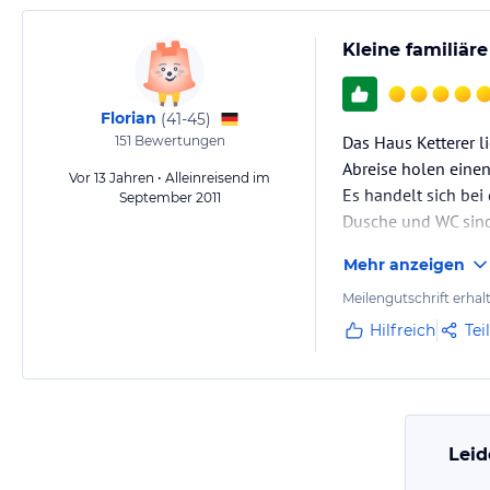
Kleine familiär
Florian
(
41-45
)
Das Haus Ketterer li
151
Bewertungen
Abreise holen eine
Vor 13 Jahren • Alleinreisend im
Es handelt sich bei
September 2011
Dusche und WC sind 
Mit der Schwarzwal
Mehr anzeigen
viele Attraktionen 
Meilengutschrift erhal
Hilfreich
Tei
Leid