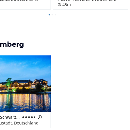
45m
temberg
Treschers Schwarzwald Hotel
ustadt, Deutschland