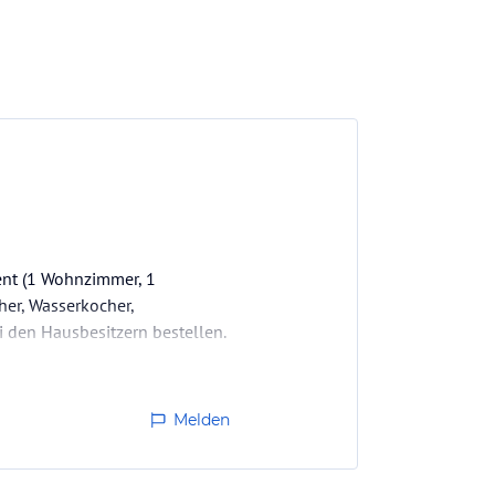
ment (1 Wohnzimmer, 1
her, Wasserkocher,
 den Hausbesitzern bestellen.
s- und Event…
Melden