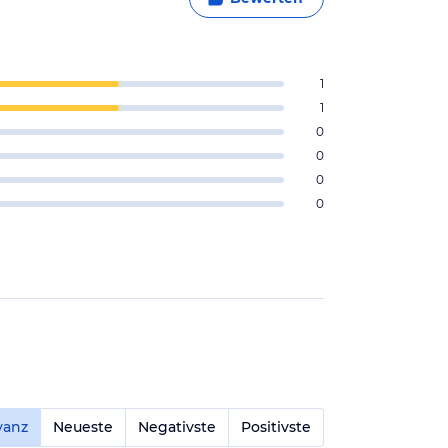
1
1
0
0
0
0
vanz
Neueste
Negativste
Positivste