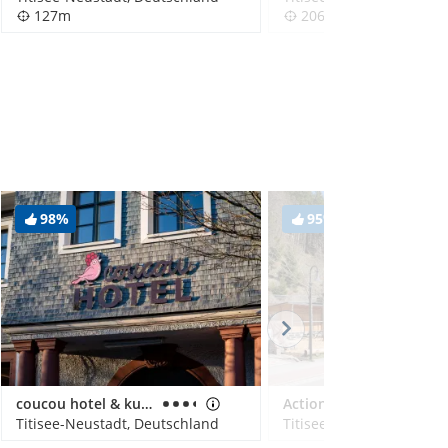
127m
206m
98%
95%
coucou hotel & kuckucks-stube (Titisee)
Action Forest Active Hotel
Titisee-Neustadt, Deutschland
Titisee-Neustadt, Deuts