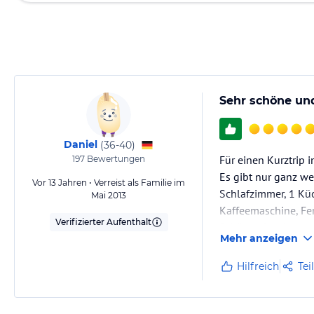
Sehr schöne un
Daniel
(
36-40
)
Für einen Kurztrip 
197
Bewertungen
Es gibt nur ganz we
Vor 13 Jahren • Verreist als Familie im
Schlafzimmer, 1 Küc
Mai 2013
Kaffeemaschine, Fe
Verifizierter Aufenthalt
Schöner Service.
Mehr anzeigen
Die Schwarzwaldkart
Hilfreich
Tei