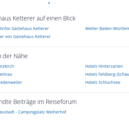
aus Ketterer auf einen Blick
elinfos Gästehaus Ketterer
Wetter Baden-Württe
der von Gästehaus Ketterer
n der Nähe
nzkirch
Hotels
Hinterzarten
eitnau
Hotels
Feldberg (Schw
iedenweiler
Hotels
Schluchsee
ndte Beiträge im Reiseforum
Neustadt - Campingplatz Weiherhof