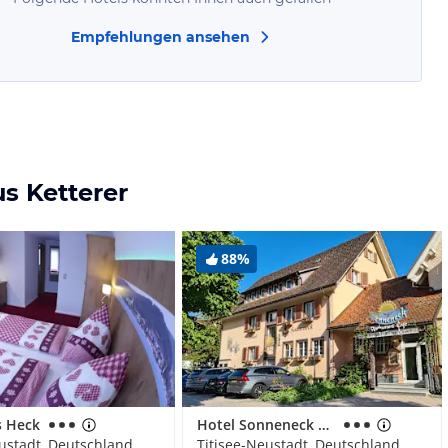
Empfehlungen ansehen
s Ketterer
88%
s Heck
Hotel Sonneneck Titisee - Adults only
ustadt, Deutschland
Titisee-Neustadt, Deutschland