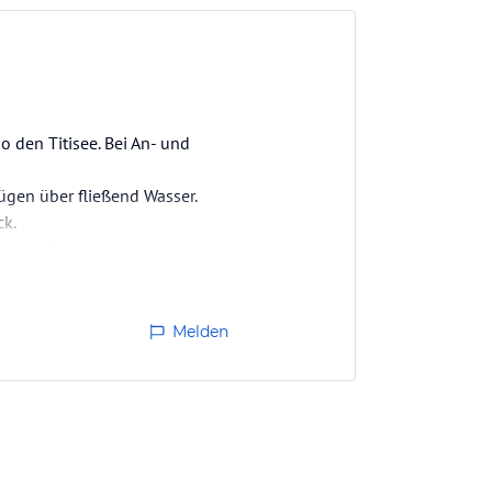
o den Titisee. Bei An- und
ügen über fließend Wasser.
ck.
el und Rottweil) und auch
Melden