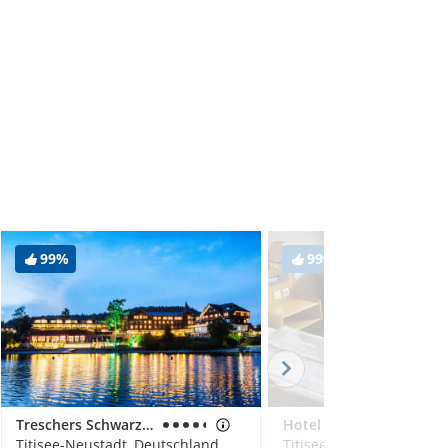
99%
99%
Treschers Schwarzwald Hotel
Hotel Garni Rheingold
Titisee-Neustadt, Deutschland
Titisee-Neustadt, Deuts