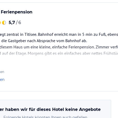
e Ferienpension
5,7
/ 6
egt zentral in Titisee. Bahnhof erreicht man in 5 min zu Fuß, ebens
n die Gastgeber nach Absprache vom Bahnhof ab.
 diesem Haus um eine kleine, einfache Ferienpension. Zimmer verf
auf der Etage. Morgens gibt es ein einfaches aber nettes Frühstü
d-Card ist man mit ÖNV ohne weitere Kosten mobil (sogar bis Bas
sind…
ten
len
er haben wir für dieses Hotel keine Angebote
Folgende Hotels könnten Ihnen auch gefallen