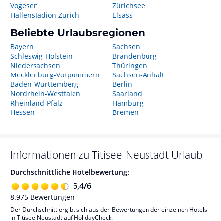
Vogesen
Zürichsee
Hallenstadion Zürich
Elsass
Beliebte Urlaubsregionen
Bayern
Sachsen
Schleswig-Holstein
Brandenburg
Niedersachsen
Thüringen
Mecklenburg-Vorpommern
Sachsen-Anhalt
Baden-Württemberg
Berlin
Nordrhein-Westfalen
Saarland
Rheinland-Pfalz
Hamburg
Hessen
Bremen
Informationen zu
Titisee-Neustadt
Urlaub
Durchschnittliche Hotelbewertung:
5,4
/
6
8.975
Bewertungen
Der Durchschnitt ergibt sich aus den Bewertungen der einzelnen Hotels
in Titisee-Neustadt auf HolidayCheck.