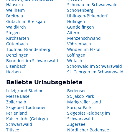
Häusern
Schönau im Schwarzwald
Weilheim
Schönenberg
Breitnau
Ühlingen-Birkendorf
Gutach im Breisgau
Hüfingen
Waldkirch
Gundelfingen
Stegen
Aitern
Kirchzarten
Menzenschwand
Gütenbach
Vöhrenbach
Todtnau-Brandenberg
Winden im Elztal
Denzlingen
Löffingen
Bonndorf im Schwarzwald
Wutach
Eisenbach
Schönwald im Schwarzwald
Horben
St. Georgen im Schwarzwald
Beliebte Urlaubsgebiete
Letzigrund Stadion
Bodensee
Messe Basel
St. Jakob-Park
Zollernalb
Markgräfler Land
Skigebiet Todtnauer
Europa-Park
Ferienland
Skigebiet Feldberg im
Kaiserstuhl (Gebirge)
Schwarzwald
Schwarzwald
Zugersee
Titisee
Nördlicher Bodensee