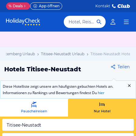
%
Deals
App öffnen
Kontakt
Hotel, Reiseziel
ürttemberg Urlaub
Titisee-Neustadt Urlaub
Titisee-Neustadt Hotels
Teilen
Hotels Titisee-Neustadt
Diese Hotelliste zeigt unsere am häufigsten gebuchten Hotels an.
Informationen zu Rankings und Bewertungen findest Du
hier
Pauschalreisen
Nur Hotel
Titisee-Neustadt