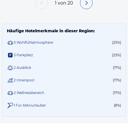
1
von
20
Häufige Hotelmerkmale in dieser Region:
3 Wohlfühlatmosphäre
(25%)
3 Parkplatz
(25%)
2 Ausblick
(17%)
2 Innenpool
(17%)
2 Wellnessbereich
(17%)
1 Für Aktivurlauber
(8%)