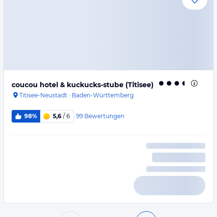
coucou hotel & kuckucks-stube (Titisee)
Titisee-Neustadt
·
Baden-Württemberg
99
Bewertungen
98%
5,6
/ 6