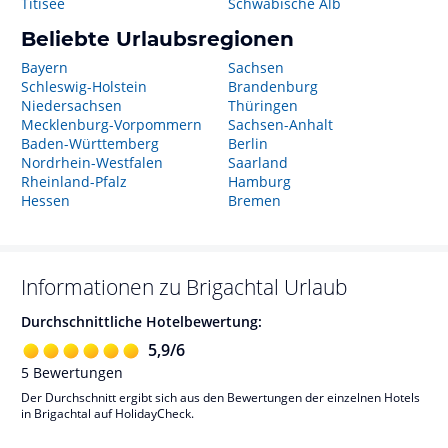
Titisee
Schwäbische Alb
Beliebte Urlaubsregionen
Bayern
Sachsen
Schleswig-Holstein
Brandenburg
Niedersachsen
Thüringen
Mecklenburg-Vorpommern
Sachsen-Anhalt
Baden-Württemberg
Berlin
Nordrhein-Westfalen
Saarland
Rheinland-Pfalz
Hamburg
Hessen
Bremen
Informationen zu
Brigachtal
Urlaub
Durchschnittliche Hotelbewertung:
5,9
/
6
5
Bewertungen
Der Durchschnitt ergibt sich aus den Bewertungen der einzelnen Hotels
in Brigachtal auf HolidayCheck.