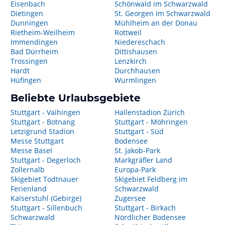
Eisenbach
Schönwald im Schwarzwald
Dietingen
St. Georgen im Schwarzwald
Dunningen
Mühlheim an der Donau
Rietheim-Weilheim
Rottweil
Immendingen
Niedereschach
Bad Dürrheim
Dittishausen
Trossingen
Lenzkirch
Hardt
Durchhausen
Hüfingen
Wurmlingen
Beliebte Urlaubsgebiete
Stuttgart - Vaihingen
Hallenstadion Zürich
Stuttgart - Botnang
Stuttgart - Möhringen
Letzigrund Stadion
Stuttgart - Süd
Messe Stuttgart
Bodensee
Messe Basel
St. Jakob-Park
Stuttgart - Degerloch
Markgräfler Land
Zollernalb
Europa-Park
Skigebiet Todtnauer
Skigebiet Feldberg im
Ferienland
Schwarzwald
Kaiserstuhl (Gebirge)
Zugersee
Stuttgart - Sillenbuch
Stuttgart - Birkach
Schwarzwald
Nördlicher Bodensee