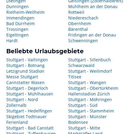
Dietingen
Geislingen (Zollernalbkreis)
Dunningen
Mühlheim an der Donau
Rietheim-Weilheim
Rottweil
Immendingen
Niedereschach
Bad Dürrheim
Obernheim
Trossingen
Bärenthal
Eigeltingen
Fridingen an der Donau
Hardt
Schwenningen
Beliebte Urlaubsgebiete
Stuttgart - Vaihingen
Stuttgart - Sillenbuch
Stuttgart - Botnang
Schwarzwald
Letzigrund Stadion
Stuttgart - Weilimdorf
Messe Stuttgart
Titisee
Cannstatter Wasen
Stuttgart - Wangen
Stuttgart - Degerloch
Stuttgart - Obertürkheim
Stuttgart - Mühlhausen
Hallenstadion Zürich
Stuttgart - Nord
Stuttgart - Möhringen
Zollernalb
Stuttgart - Süd
Stuttgart - Hedelfingen
Stuttgart - Stammheim
Skigebiet Todtnauer
Stuttgart - Münster
Ferienland
Bodensee
Stuttgart - Bad Canstatt
Stuttgart - Mitte
Stuttgart - Zuffenhausen
Markgräfler Land