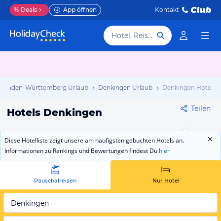
%
Deals
App öffnen
Kontakt
Hotel, Reiseziel
Baden-Württemberg Urlaub
Denkingen Urlaub
Denkingen Hotels
Teilen
Hotels Denkingen
Diese Hotelliste zeigt unsere am häufigsten gebuchten Hotels an.
Informationen zu Rankings und Bewertungen findest Du
hier
Pauschalreisen
Nur Hotel
Denkingen