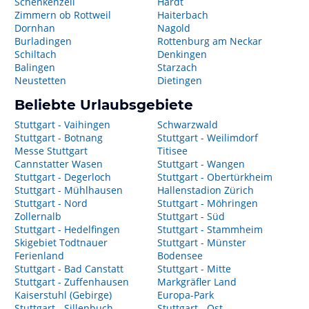
Schenkenzell
Hardt
Zimmern ob Rottweil
Haiterbach
Dornhan
Nagold
Burladingen
Rottenburg am Neckar
Schiltach
Denkingen
Balingen
Starzach
Neustetten
Dietingen
Beliebte Urlaubsgebiete
Stuttgart - Vaihingen
Schwarzwald
Stuttgart - Botnang
Stuttgart - Weilimdorf
Messe Stuttgart
Titisee
Cannstatter Wasen
Stuttgart - Wangen
Stuttgart - Degerloch
Stuttgart - Obertürkheim
Stuttgart - Mühlhausen
Hallenstadion Zürich
Stuttgart - Nord
Stuttgart - Möhringen
Zollernalb
Stuttgart - Süd
Stuttgart - Hedelfingen
Stuttgart - Stammheim
Skigebiet Todtnauer
Stuttgart - Münster
Ferienland
Bodensee
Stuttgart - Bad Canstatt
Stuttgart - Mitte
Stuttgart - Zuffenhausen
Markgräfler Land
Kaiserstuhl (Gebirge)
Europa-Park
Stuttgart - Sillenbuch
Stuttgart - Ost