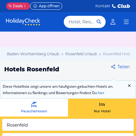
%
Deals
App öffnen
Kontakt
Hotel, Reiseziel
b
Baden-Württemberg Urlaub
Rosenfeld Urlaub
Rosenfeld Hotels
Teilen
Hotels Rosenfeld
Diese Hotelliste zeigt unsere am häufigsten gebuchten Hotels an.
Informationen zu Rankings und Bewertungen findest Du
hier
Pauschalreisen
Nur Hotel
Rosenfeld